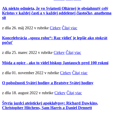
Ak niekto odmieta, že vo Sviatosti Oltárnej je obsiahnutý celý
Kristus v každej časti a v každej oddelenej čiastočke, anathema
sit
z dňa 26. máj 2022
v rubrike
Cirkev
Čítaj viac
Koncelebrácia „spoza rohu“: Raz vidieť je lepšie ako stokrát
počuť
z dňa 25. marec 2022
v rubrike
Cirkev
Čítaj viac
Móda a opice - ako to videl biskup Jantausch pred 100 rokmi
z dňa 01. november 2022
v rubrike
Cirkev
Čítaj viac
O pobožnosti Svätej hodiny a Bratstve Svätej hodiny
z dňa 18. august 2022
v rubrike
Cirkev
Čítaj viac
Štyria jazdci ateistickej apoklalypsy: Richard Dawkins,
Christopher Hitchens, Sam Harris a Daniel Dennett