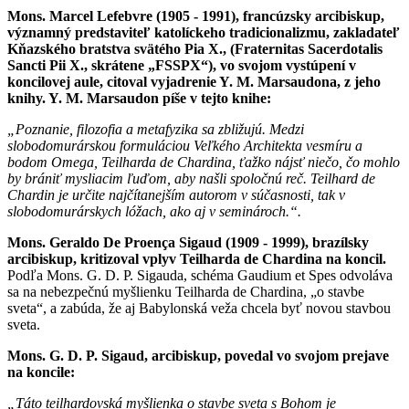
Mons. Marcel Lefebvre (1905 - 1991), francúzsky arcibiskup,
významný predstaviteľ katolíckeho tradicionalizmu, zakladateľ
Kňazského bratstva svätého Pia X., (Fraternitas Sacerdotalis
Sancti Pii X., skrátene „FSSPX“),
vo svojom vystúpení v
koncilovej aule, citoval vyjadrenie Y. M. Marsaudona, z jeho
knihy. Y. M. Marsaudon píše v tejto knihe:
„Poznanie, filozofia a metafyzika sa zbližujú. Medzi
slobodomurárskou formuláciou Veľkého Architekta vesmíru a
bodom Omega, Teilharda de Chardina, ťažko nájsť niečo, čo mohlo
by brániť mysliacim ľuďom, aby našli spoločnú reč. Teilhard de
Chardin je určite najčítanejším autorom v súčasnosti, tak v
slobodomurárskych lóžach, ako aj v seminároch.“.
Mons. Geraldo De Proença Sigaud (1909 - 1999), brazílsky
arcibiskup, kritizoval vplyv Teilharda de Chardina na koncil.
Podľa Mons. G. D. P. Sigauda, schéma Gaudium et Spes odvoláva
sa na nebezpečnú myšlienku Teilharda de Chardina, „o stavbe
sveta“, a zabúda, že aj Babylonská veža chcela byť novou stavbou
sveta.
Mons. G. D. P. Sigaud, arcibiskup, povedal vo svojom prejave
na koncile:
„Táto teilhardovská myšlienka o stavbe sveta s Bohom je