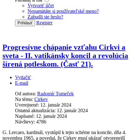
Vytvoriť účet
Nepamätáte si používateľské meno?
Zabudli ste heslo?
Register
Prihlásiť
Progresívne chápanie vzťahu Cirkvi a
sveta - II. vatikánsky koncil a revolúcia
šírená potleskom. (Časť 21).
Vytlačiť
E-mail
Od autora:
Radomír Tomeček
Na tému:
Cirkev
Uverejnené: 12. január 2024
Ostatná aktualizácia: 12. január 2024
Napísané: 12. január 2024
Návštevy: 4786
G. Lercaro, kardinál, vystúpil k tejto schéme na koncile, dňa 4.
novembra 1965, a povedal, že Cirkev musí ukázať otvorenejší