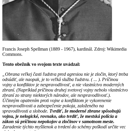
Francis Joseph Spellman (1889 - 1967), kardinál. Zdroj: Wikimedia
Commons.
Tento obežník vo svojom texte uvádzal:
„Obrana veľkej časti ľudstva pred agresiou nie je zločin, ktorý treba
odsúdiť, ale naopak, je to veľká služba ľudstvu. ( ... ). Príčinou
vojny a konfliktov je nespravodlivosť, a nie vlastníctvo moderných
zbraní. (Napríklad príčinou druhej svetovej vojny nebolo vlastníctvo
zbraní zo strany niektorých národov, ale nespravodlivosť.).
Účinným opatrením proti vojne a konfliktom je vykorenenie
nespravodlivosti a zabezpečenie pokoja, založeného na
spravodlivosti a slobode.
Tvrdiť, že moderné zbrane spôsobujú
vojnu, je nelogické, rovnako, ako tvrdiť, že mestská polícia a
zákon sú príčinou nepokojov a zločinov v samotnom meste.
Zaradenie týchto myšlienok a tvrdení do schémy poškodí určite vec