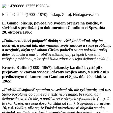
Emilio Guano (1900 - 1970), biskup. Zdroj: Findagrave.com.
E. Guano, biskup, povedal vo svojom prejave na koncile, v
súvislosti s predloženým dokumentom Gaudium et Spes, dňa
20. októbra 1965:
„Dokument chcel podporiť dialóg so všetkými ľuďmi, aby im
načúval, a poznal tak, ako vnímajú svoje situácie a svoje problémy,
a ozrejmiť, akým spôsobom Cirkev podieľa sa na pokroku našej
doby,
čo môžu a musia robiť kresťania, aby prispeli k riešeniu
veľkých problémov, s ktorými ľudia zápasia v tejto dejinnej chvíli.“.
Ernesto Ruffini (1888 - 1967), taliansky kardinál, vystúpil s
prejavom, v ktorom vyjadril dôvody svojich obáv, v súvislosti s
predloženým dokumentom Gaudum et Spes, dňa 20. októbra
1965:
„Ľudská dôstojnosť spomína sa sedemkrát, ale vykúpenie, ani raz.
Slovo povolanie objavuje sa v texte neprestajne, bez toho, aby
definovalo sa, o čo ide, a používa sa v rôznych významoch. ( ... ). Je
to skôr kázeň, než koncilová konštitúcia! ( ... ).
Napríklad na strane
10, v 4. riadku, píše sa, že ľudská prirodzenosť objavila sa ako
výsledok evolúcie, trvajúcej nespočetné množstvo rokov.
To sa mi