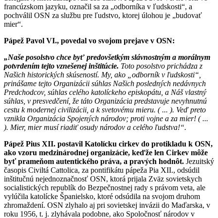
francúzskom jazyku, označil sa za „odborníka v ľudskosti“, a
pochválil OSN za službu pre ľudstvo, ktorej úlohou je „budovať
mier“.
Pápež Pavol VI., povedal vo svojom prejave v OSN:
„Naše posolstvo chce byť predovšetkým slávnostným a morálnym
potvrdením tejto vznešenej inštitúcie.
Toto posolstvo prichádza z
Našich historických skúseností. My, ako „odborník v ľudskosti“,
prinášame tejto Organizácii súhlas Našich posledných nedávnych
Predchodcov, súhlas celého katolíckeho episkopátu, a Náš vlastný
súhlas, v presvedčení, že táto Organizácia predstavuje nevyhnutnú
cestu k modernej civilizácii, a k svetovému mieru. ( ... ). Veď preto
vznikla Organizácia Spojených národov; proti vojne a za mier! ( ...
). Mier, mier musí riadiť osudy národov a celého ľudstva!“.
Pápež Pius XII. postavil Katolícku cirkev do protikladu k OSN,
ako vzoru medzinárodnej organizácie, keďže len Cirkev môže
byť prameňom autentického práva, a pravých hodnôt.
Jezuitský
časopis Civiltá Cattolica, za pontifikátu pápeža Pia XII., odsúdil
inštitučnú nejednoznačnosť OSN, ktorá prijala Zväz sovietskych
socialistických republík do Bezpečnostnej rady s právom veta, ale
vylúčila katolícke Španielsko, ktoré odsúdila na svojom druhom
zhromaždení. OSN zlyhalo aj pri sovietskej invázii do Maďarska, v
roku 1956, t. j. zlyhávala podobne, ako Spoločnosť národov v