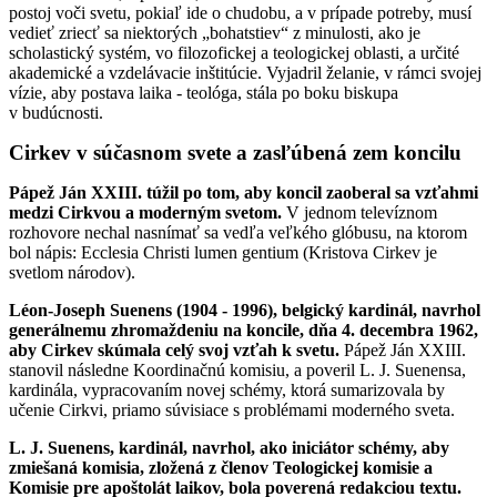
postoj voči svetu, pokiaľ ide o chudobu, a v prípade potreby, musí
vedieť zriecť sa niektorých „bohatstiev“ z minulosti, ako je
scholastický systém, vo filozofickej a teologickej oblasti, a určité
akademické a vzdelávacie inštitúcie. Vyjadril želanie, v rámci svojej
vízie, aby postava laika - teológa, stála po boku biskupa
v budúcnosti.
Cirkev v súčasnom svete a zasľúbená zem koncilu
Pápež Ján XXIII. túžil po tom, aby koncil zaoberal sa vzťahmi
medzi Cirkvou a moderným svetom.
V jednom televíznom
rozhovore nechal nasnímať sa vedľa veľkého glóbusu, na ktorom
bol nápis: Ecclesia Christi lumen gentium (Kristova Cirkev je
svetlom národov).
Léon-Joseph Suenens (1904 - 1996), belgický kardinál, navrhol
generálnemu zhromaždeniu na koncile, dňa 4. decembra 1962,
aby Cirkev skúmala celý svoj vzťah k svetu.
Pápež Ján XXIII.
stanovil následne Koordinačnú komisiu, a poveril L. J. Suenensa,
kardinála, vypracovaním novej schémy, ktorá sumarizovala by
učenie Cirkvi, priamo súvisiace s problémami moderného sveta.
L. J. Suenens, kardinál, navrhol, ako iniciátor schémy, aby
zmiešaná komisia, zložená z členov Teologickej komisie a
Komisie pre apoštolát laikov, bola poverená redakciou textu.