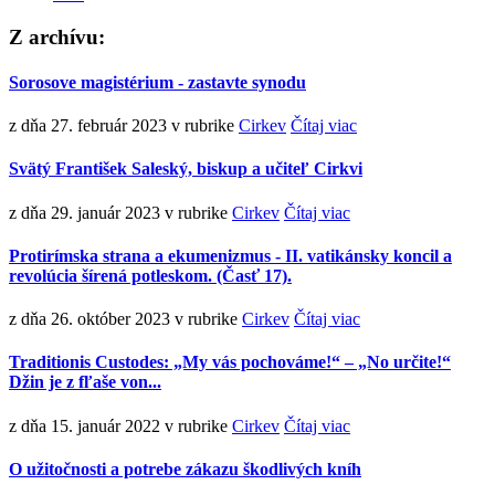
Z archívu:
Sorosove magistérium - zastavte synodu
z dňa 27. február 2023
v rubrike
Cirkev
Čítaj viac
Svätý František Saleský, biskup a učiteľ Cirkvi
z dňa 29. január 2023
v rubrike
Cirkev
Čítaj viac
Protirímska strana a ekumenizmus - II. vatikánsky koncil a
revolúcia šírená potleskom. (Časť 17).
z dňa 26. október 2023
v rubrike
Cirkev
Čítaj viac
Traditionis Custodes: „My vás pochováme!“ – „No určite!“
Džin je z fľaše von...
z dňa 15. január 2022
v rubrike
Cirkev
Čítaj viac
O užitočnosti a potrebe zákazu škodlivých kníh