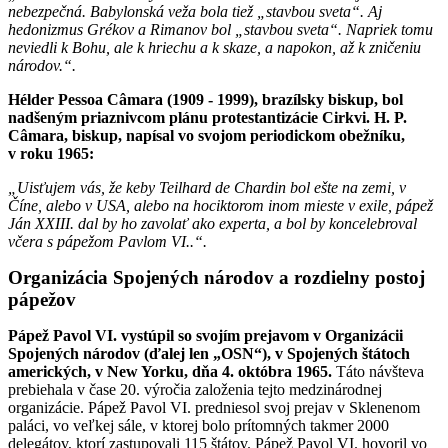
nebezpečná. Babylonská veža bola tiež „stavbou sveta“. Aj
hedonizmus Grékov a Rimanov bol „stavbou sveta“. Napriek tomu
neviedli k Bohu, ale k hriechu a k skaze, a napokon, až k zničeniu
národov.“.
Hélder Pessoa Câmara (1909 - 1999), brazílsky biskup, bol
nadšeným priaznivcom plánu protestantizácie Cirkvi. H. P.
Câmara, biskup, napísal vo svojom periodickom obežníku,
v roku 1965:
„Uisťujem vás, že keby Teilhard de Chardin bol ešte na zemi, v
Číne, alebo v USA, alebo na hociktorom inom mieste v exile, pápež
Ján XXIII. dal by ho zavolať ako experta, a bol by koncelebroval
včera s pápežom Pavlom VI..“.
Organizácia Spojených národov a rozdielny postoj
pápežov
Pápež Pavol VI. vystúpil so svojím prejavom v Organizácii
Spojených národov (ďalej len „OSN“), v Spojených štátoch
amerických, v New Yorku, dňa 4. októbra 1965.
Táto návšteva
prebiehala v čase 20. výročia založenia tejto medzinárodnej
organizácie. Pápež Pavol VI. predniesol svoj prejav v Sklenenom
paláci, vo veľkej sále, v ktorej bolo prítomných takmer 2000
delegátov, ktorí zastupovali 115 štátov. Pápež Pavol VI. hovoril vo