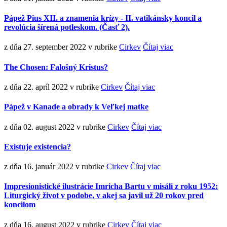
Pápež Pius XII. a znamenia krízy - II. vatikánsky koncil a
revolúcia šírená potleskom. (Časť 2).
z dňa 27. september 2022
v rubrike
Cirkev
Čítaj viac
The Chosen: Falošný Kristus?
z dňa 22. apríl 2022
v rubrike
Cirkev
Čítaj viac
Pápež v Kanade a obrady k Veľkej matke
z dňa 02. august 2022
v rubrike
Cirkev
Čítaj viac
Existuje existencia?
z dňa 16. január 2022
v rubrike
Cirkev
Čítaj viac
Impresionistické ilustrácie Imricha Bartu v misáli z roku 1952:
Liturgický život v podobe, v akej sa javil už 20 rokov pred
koncilom
z dňa 16. august 2022
v rubrike
Cirkev
Čítaj viac