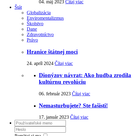
04. máj 2023
Čítaj viac
Štát
Globalizácia
Enviromentalizmus
Školstvo
Dane
Zdravotníctvo
Právo
Hranice štátnej moci
24. apríl 2024
Čítaj viac
Dionýzov návrat: Ako hudba zrodila
kultúrnu revolúciu
06. február 2023
Čítaj viac
Nemasturbujete? Ste fašisti!
17. január 2023
Čítaj viac
Pamätaj si ma