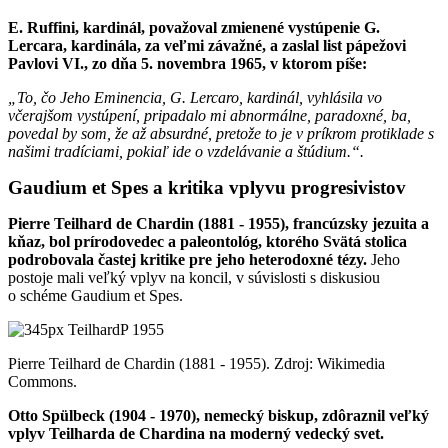
E. Ruffini, kardinál, považoval zmienené vystúpenie G.
Lercara, kardinála, za veľmi závažné, a zaslal list pápežovi
Pavlovi VI., zo dňa 5. novembra 1965, v ktorom píše:
„To, čo Jeho Eminencia, G. Lercaro, kardinál, vyhlásila vo
včerajšom vystúpení, pripadalo mi abnormálne, paradoxné, ba,
povedal by som, že až absurdné, pretože to je v príkrom protiklade s
našimi tradíciami, pokiaľ ide o vzdelávanie a štúdium.“.
Gaudium et Spes a kritika vplyvu progresivistov
Pierre Teilhard de Chardin (1881 - 1955), francúzsky jezuita a
kňaz, bol prírodovedec a paleontológ, ktorého Svätá stolica
podrobovala častej kritike pre jeho heterodoxné tézy.
Jeho
postoje mali veľký vplyv na koncil, v súvislosti s diskusiou
o schéme Gaudium et Spes.
Pierre Teilhard de Chardin (1881 - 1955). Zdroj: Wikimedia
Commons.
Otto Spülbeck (1904 - 1970), nemecký biskup, zdôraznil veľký
vplyv
Teilharda de Chardina na moderný vedecký svet.