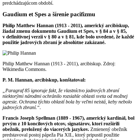
predchádzajúcom období.
Gaudium et Spes a šírenie pacifizmu
Philip Matthew Hannan (1913 - 2011), americký arcibiskup,
žiadal zmenu dokumentu Gaudium et Spes, v § 84 a v § 85,
v definitívnej verzii v § 80 a v § 81, kde bolo uvedené, že každé
použitie jadrových zbraní je absolútne zakázané.
Philip Matthew Hannan (1913 - 2011), arcibiskup. Zdroj:
Wikimedia Commons.
P. M. Hannan, arcibiskup, konštatoval:
„Paragraf 85 ignoruje fakt, že vlastníctvo jadrových zbraní
niektorými národmi ochránilo rozsiahle oblasti sveta od možnej
agresie. Ochrana týchto oblastí bola by veľmi neistá, keby nebolo
jadrových zbraní.“.
Francis Joseph Spellman (1889 - 1967), americký kardinál, bol
prvým z 10 koncilových otcov, signatárov, ktorí rozšírili
obežník, preložený do viacerých jazykov.
Zmienený obežník
predstavoval postoj pápeža Pia XII., ktorý pripustil použitie