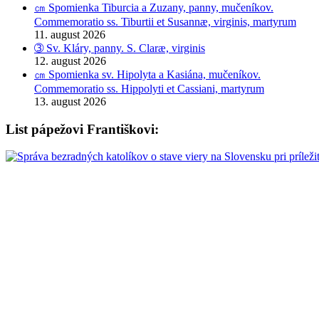
㎝ Spomienka Tiburcia a Zuzany, panny, mučeníkov.
Commemoratio ss. Tiburtii et Susannæ, virginis, martyrum
11. august 2026
➂ Sv. Kláry, panny. S. Claræ, virginis
12. august 2026
㎝ Spomienka sv. Hipolyta a Kasiána, mučeníkov.
Commemoratio ss. Hippolyti et Cassiani, martyrum
13. august 2026
List pápežovi Františkovi: