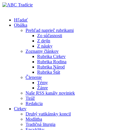
Hľadať
Obálka
Prehľad naprieč rubrikami
Zo súčasnosti
Z dejín
Z náuky
Zoznamy článkov
Rubrika Cirkev
Rubrika Rodina
Rubrika Národ
Rubrika Štát
Členenie
Témy
Žánre
Naše RSS kanály noviniek
Tiráž
Redakcia
Cirkev
Druhý vatikánsky koncil
Modlitba
Tradičná liturgia
Encykliky