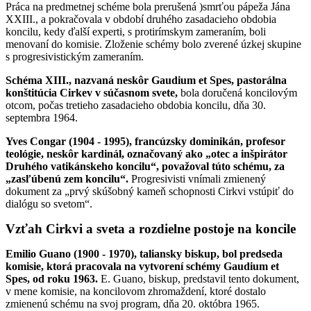
Práca na predmetnej schéme bola prerušená )smrťou pápeža Jána
XXIII., a pokračovala v období druhého zasadacieho obdobia
koncilu, kedy ďalší experti, s protirímskym zameraním, boli
menovaní do komisie. Zloženie schémy bolo zverené úzkej skupine
s progresivistickým zameraním.
Schéma XIII., nazvaná neskôr Gaudium et Spes, pastorálna
konštitúcia Cirkev v súčasnom svete,
bola doručená koncilovým
otcom, počas tretieho zasadacieho obdobia koncilu, dňa 30.
septembra 1964.
Yves Congar (1904 - 1995), francúzsky dominikán, profesor
teológie, neskôr kardinál, označovaný ako „otec a inšpirátor
Druhého vatikánskeho koncilu“, považoval túto schému, za
„zasľúbenú zem koncilu“.
Progresivisti vnímali zmienený
dokument za „prvý skúšobný kameň schopnosti Cirkvi vstúpiť do
dialógu so svetom“.
Vzťah Cirkvi a sveta a rozdielne postoje na koncile
Emilio Guano (1900 - 1970), taliansky biskup, bol predseda
komisie, ktorá pracovala na vytvorení schémy Gaudium et
Spes, od roku 1963.
E. Guano, biskup, predstavil tento dokument,
v mene komisie, na koncilovom zhromaždení, ktoré dostalo
zmienenú schému na svoj program, dňa 20. októbra 1965.