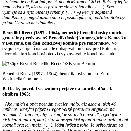
„Schéma je nedôstojná pre ekumenický koncil Cirkvi. Bolo by lepšie
nepovedať nič, ako tieto prázdne slová a banality. ( ... ). Svet
vysmeje sa z tejto biednej schémy. ( ... ). Aj keď je doplnená
dodatkami, je nejednoznačná a nepostačujúca aj naďalej. Bola by
priam škodlivá bez dodatkov.“.
Benedikt Reetz (1897 - 1964), nemecký benediktínsky mních,
generálny predstavený Benediktínskej kongregácie v Nemecku,
v Beurone, bol člen koncilovej komisie pre rehoľníkov.
Vo
svojom vystúpení na koncile obhajoval mníchov pred kritikami,
ktoré niektorí konciloví otcovia vyslovovali v koncilovej aule.
Benedikt Reetz (1897 - 1964), benediktínsky mních. Zdroj:
Wikimedia Commons.
B. Reetz, povedal vo svojom prejave na koncile, dňa 23.
októbra 1965:
„Ako mních a opát poznám svet len málo, ale azda aj tých 40
mníchov, ktorých pápež Gregor Veľký poslal do Anglicka, na
začiatku 7. storočia, aby „z Anglov spravili anjelov“, a jedným z
nich bol Augustín, ktorý stal sa prvým biskupom Anglov, azda aj oni
poznali svet len málo. ( ... ). Mám hrôzu z toho, že prihováram sa
koncilu, pretože tí, čo žijú vo vnútri kláštora od svojho detstva,