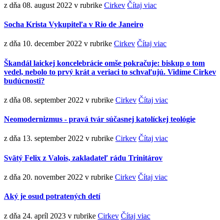
z dňa 08. august 2022
v rubrike
Cirkev
Čítaj viac
Socha Krista Vykupiteľa v Rio de Janeiro
z dňa 10. december 2022
v rubrike
Cirkev
Čítaj viac
Škandál laickej koncelebrácie omše pokračuje: biskup o tom
vedel, nebolo to prvý krát a veriaci to schvaľujú. Vidíme Cirkev
budúcnosti?
z dňa 08. september 2022
v rubrike
Cirkev
Čítaj viac
Neomodernizmus - pravá tvár súčasnej katolíckej teológie
z dňa 13. september 2022
v rubrike
Cirkev
Čítaj viac
Svätý Felix z Valois, zakladateľ rádu Trinitárov
z dňa 20. november 2022
v rubrike
Cirkev
Čítaj viac
Aký je osud potratených detí
z dňa 24. apríl 2023
v rubrike
Cirkev
Čítaj viac