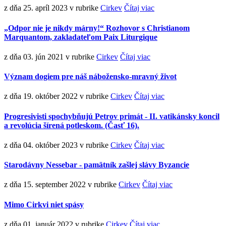
z dňa 25. apríl 2023
v rubrike
Cirkev
Čítaj viac
„Odpor nie je nikdy márny!“ Rozhovor s Christianom
Marquantom, zakladateľom Paix Liturgique
z dňa 03. jún 2021
v rubrike
Cirkev
Čítaj viac
Význam dogiem pre náš nábožensko-mravný život
z dňa 19. október 2022
v rubrike
Cirkev
Čítaj viac
Progresivisti spochybňujú Petrov primát - II. vatikánsky koncil
a revolúcia šírená potleskom. (Časť 16).
z dňa 04. október 2023
v rubrike
Cirkev
Čítaj viac
Starodávny Nessebar - pamätník zašlej slávy Byzancie
z dňa 15. september 2022
v rubrike
Cirkev
Čítaj viac
Mimo Cirkvi niet spásy
z dňa 01. január 2022
v rubrike
Cirkev
Čítaj viac