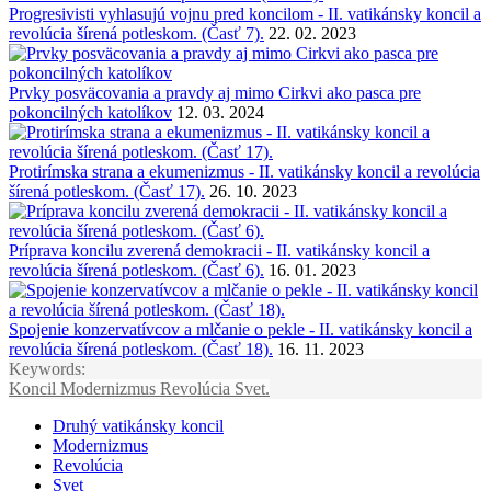
Progresivisti vyhlasujú vojnu pred koncilom - II. vatikánsky koncil a
revolúcia šírená potleskom. (Časť 7).
22. 02. 2023
Prvky posväcovania a pravdy aj mimo Cirkvi ako pasca pre
pokoncilných katolíkov
12. 03. 2024
Protirímska strana a ekumenizmus - II. vatikánsky koncil a revolúcia
šírená potleskom. (Časť 17).
26. 10. 2023
Príprava koncilu zverená demokracii - II. vatikánsky koncil a
revolúcia šírená potleskom. (Časť 6).
16. 01. 2023
Spojenie konzervatívcov a mlčanie o pekle - II. vatikánsky koncil a
revolúcia šírená potleskom. (Časť 18).
16. 11. 2023
Keywords:
Koncil
Modernizmus
Revolúcia
Svet.
Druhý vatikánsky koncil
Modernizmus
Revolúcia
Svet