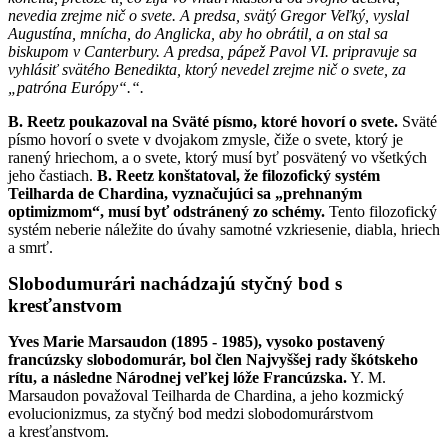
nevedia zrejme nič o svete. A predsa, svätý Gregor Veľký, vyslal
Augustína, mnícha, do Anglicka, aby ho obrátil, a on stal sa
biskupom v Canterbury. A predsa, pápež Pavol VI. pripravuje sa
vyhlásiť svätého Benedikta, ktorý nevedel zrejme nič o svete, za
„patróna Európy“.“.
B. Reetz poukazoval na Sväté písmo, ktoré hovorí o svete.
Sväté
písmo hovorí o svete v dvojakom zmysle, čiže o svete, ktorý je
ranený hriechom, a o svete, ktorý musí byť posvätený vo všetkých
jeho častiach.
B. Reetz konštatoval, že filozofický systém
Teilharda de Chardina, vyznačujúci sa „prehnaným
optimizmom“, musí byť odstránený zo schémy.
Tento filozofický
systém neberie náležite do úvahy samotné vzkriesenie, diabla, hriech
a smrť.
Slobodumurári nachádzajú styčný bod s
kresťanstvom
Yves Marie Marsaudon (1895 - 1985), vysoko postavený
francúzsky slobodomurár, bol člen Najvyššej rady škótskeho
rítu, a následne Národnej veľkej lóže Francúzska.
Y. M.
Marsaudon považoval Teilharda de Chardina, a jeho kozmický
evolucionizmus, za styčný bod medzi slobodomurárstvom
a kresťanstvom.