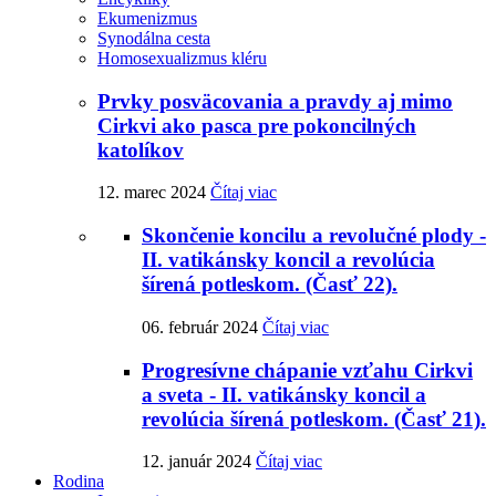
Ekumenizmus
Synodálna cesta
Homosexualizmus kléru
Prvky posväcovania a pravdy aj mimo
Cirkvi ako pasca pre pokoncilných
katolíkov
12. marec 2024
Čítaj viac
Skončenie koncilu a revolučné plody -
II. vatikánsky koncil a revolúcia
šírená potleskom. (Časť 22).
06. február 2024
Čítaj viac
Progresívne chápanie vzťahu Cirkvi
a sveta - II. vatikánsky koncil a
revolúcia šírená potleskom. (Časť 21).
12. január 2024
Čítaj viac
Rodina