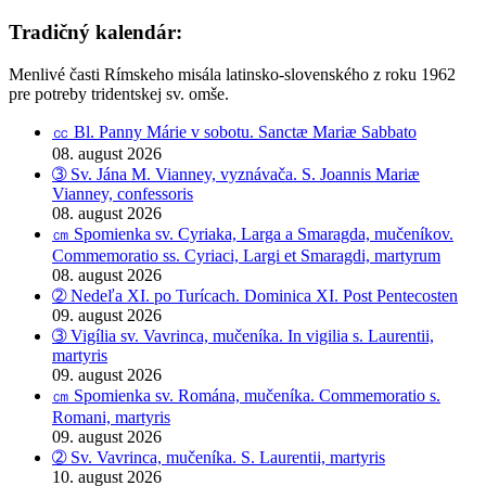
Tradičný kalendár:
Menlivé časti Rímskeho misála latinsko-slovenského z roku 1962
pre potreby tridentskej sv. omše.
㏄ Bl. Panny Márie v sobotu. Sanctæ Mariæ Sabbato
08. august 2026
➂ Sv. Jána M. Vianney, vyznávača. S. Joannis Mariæ
Vianney, confessoris
08. august 2026
㎝ Spomienka sv. Cyriaka, Larga a Smaragda, mučeníkov.
Commemoratio ss. Cyriaci, Largi et Smaragdi, martyrum
08. august 2026
➁ Nedeľa XI. po Turícach. Dominica XI. Post Pentecosten
09. august 2026
➂ Vigília sv. Vavrinca, mučeníka. In vigilia s. Laurentii,
martyris
09. august 2026
㎝ Spomienka sv. Romána, mučeníka. Commemoratio s.
Romani, martyris
09. august 2026
➁ Sv. Vavrinca, mučeníka. S. Laurentii, martyris
10. august 2026