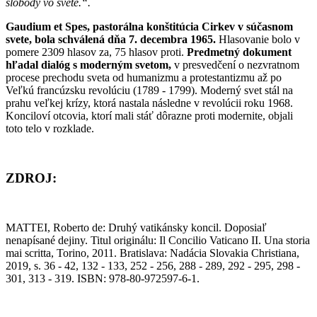
slobody vo svete.“.
Gaudium et Spes, pastorálna konštitúcia Cirkev v súčasnom
svete, bola schválená dňa 7. decembra 1965.
Hlasovanie bolo v
pomere 2309 hlasov za, 75 hlasov proti.
Predmetný dokument
hľadal dialóg s moderným svetom,
v presvedčení o nezvratnom
procese prechodu sveta od humanizmu a protestantizmu až po
Veľkú francúzsku revolúciu (1789 - 1799). Moderný svet stál na
prahu veľkej krízy, ktorá nastala následne v revolúcii roku 1968.
Konciloví otcovia, ktorí mali stáť dôrazne proti modernite, objali
toto telo v rozklade.
ZDROJ:
MATTEI, Roberto de: Druhý vatikánsky koncil. Doposiaľ
nenapísané dejiny. Titul originálu: Il Concilio Vaticano II. Una storia
mai scritta, Torino, 2011. Bratislava: Nadácia Slovakia Christiana,
2019, s. 36 - 42, 132 - 133, 252 - 256, 288 - 289, 292 - 295, 298 -
301, 313 - 319. ISBN: 978-80-972597-6-1.