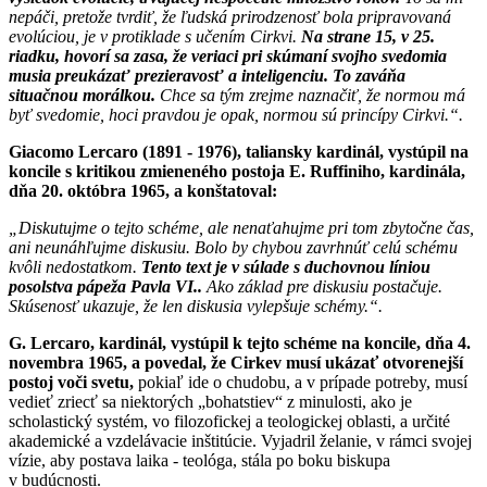
nepáči, pretože tvrdiť, že ľudská prirodzenosť bola pripravovaná
evolúciou, je v protiklade s učením Cirkvi.
Na strane 15, v 25.
riadku, hovorí sa zasa, že veriaci pri skúmaní svojho svedomia
musia preukázať prezieravosť a inteligenciu. To zaváňa
situačnou morálkou.
Chce sa tým zrejme naznačiť, že normou má
byť svedomie, hoci pravdou je opak, normou sú princípy Cirkvi.“.
Giacomo Lercaro (1891 - 1976), taliansky kardinál, vystúpil na
koncile s kritikou zmieneného postoja E. Ruffiniho, kardinála,
dňa 20. októbra 1965, a konštatoval:
„Diskutujme o tejto schéme, ale nenaťahujme pri tom zbytočne čas,
ani neunáhľujme diskusiu. Bolo by chybou zavrhnúť celú schému
kvôli nedostatkom.
Tento text je v súlade s duchovnou líniou
posolstva pápeža Pavla VI..
Ako základ pre diskusiu postačuje.
Skúsenosť ukazuje, že len diskusia vylepšuje schémy.“.
G. Lercaro, kardinál, vystúpil k tejto schéme na koncile, dňa 4.
novembra 1965, a povedal, že Cirkev musí ukázať otvorenejší
postoj voči svetu,
pokiaľ ide o chudobu, a v prípade potreby, musí
vedieť zriecť sa niektorých „bohatstiev“ z minulosti, ako je
scholastický systém, vo filozofickej a teologickej oblasti, a určité
akademické a vzdelávacie inštitúcie. Vyjadril želanie, v rámci svojej
vízie, aby postava laika - teológa, stála po boku biskupa
v budúcnosti.