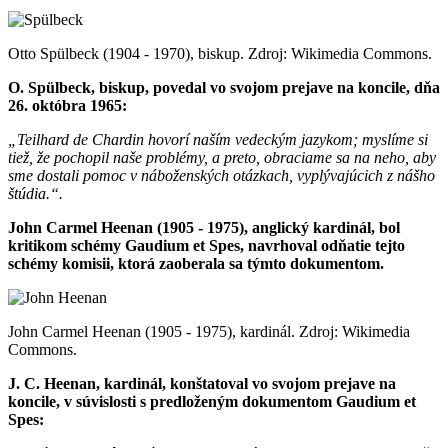
Otto Spülbeck (1904 - 1970), biskup. Zdroj: Wikimedia Commons.
O. Spülbeck, biskup, povedal vo svojom prejave na koncile, dňa
26. októbra 1965:
„Teilhard de Chardin hovorí naším vedeckým jazykom; myslíme si
tiež, že pochopil naše problémy, a preto, obraciame sa na neho, aby
sme dostali pomoc v náboženských otázkach, vyplývajúcich z nášho
štúdia.“.
John Carmel Heenan (1905 - 1975), anglický kardinál, bol
kritikom schémy Gaudium et Spes, navrhoval odňatie tejto
schémy komisii, ktorá zaoberala sa týmto dokumentom.
John Carmel Heenan (1905 - 1975), kardinál. Zdroj: Wikimedia
Commons.
J. C. Heenan, kardinál, konštatoval vo svojom prejave na
koncile, v súvislosti s predloženým dokumentom Gaudium et
Spes: