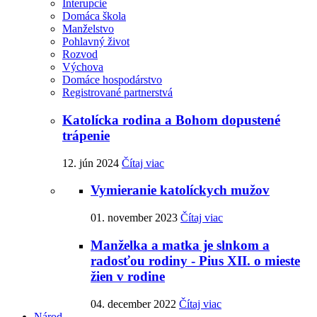
Interupcie
Domáca škola
Manželstvo
Pohlavný život
Rozvod
Výchova
Domáce hospodárstvo
Registrované partnerstvá
Katolícka rodina a Bohom dopustené
trápenie
12. jún 2024
Čítaj viac
Vymieranie katolíckych mužov
01. november 2023
Čítaj viac
Manželka a matka je slnkom a
radosťou rodiny - Pius XII. o mieste
žien v rodine
04. december 2022
Čítaj viac
Národ