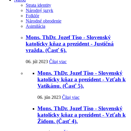
Strata identity
Národný jazyk
Folklór
Národné obrodenie
Asimilácia
Mons. ThDr. Jozef Tiso - Slovenský
katolícky kňaz a prezident - Justičná
vražda. (Časť 6).
06. júl 2023
Čítaj viac
Mons. ThDr. Jozef Tiso - Slovenský
katolícky kňaz a prezident - Vzťah k
Vatikánu. (Časť 5).
06. jún 2023
Čítaj viac
Mons. ThDr. Jozef Tiso - Slovenský
katolícky kňaz a prezident - Vzťah k
Židom. (Časť 4).