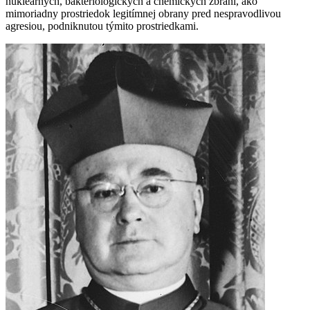
nukleárnych, bakteriologických a chemických zbraní, ako
mimoriadny prostriedok legitímnej obrany pred nespravodlivou
agresiou, podniknutou týmito prostriedkami.