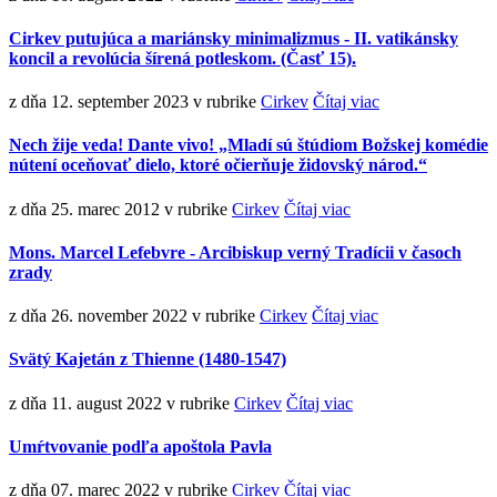
Cirkev putujúca a mariánsky minimalizmus - II. vatikánsky
koncil a revolúcia šírená potleskom. (Časť 15).
z dňa 12. september 2023
v rubrike
Cirkev
Čítaj viac
Nech žije veda! Dante vivo! „Mladí sú štúdiom Božskej komédie
nútení oceňovať dielo, ktoré očierňuje židovský národ.“
z dňa 25. marec 2012
v rubrike
Cirkev
Čítaj viac
Mons. Marcel Lefebvre - Arcibiskup verný Tradícii v časoch
zrady
z dňa 26. november 2022
v rubrike
Cirkev
Čítaj viac
Svätý Kajetán z Thienne (1480-1547)
z dňa 11. august 2022
v rubrike
Cirkev
Čítaj viac
Umŕtvovanie podľa apoštola Pavla
z dňa 07. marec 2022
v rubrike
Cirkev
Čítaj viac