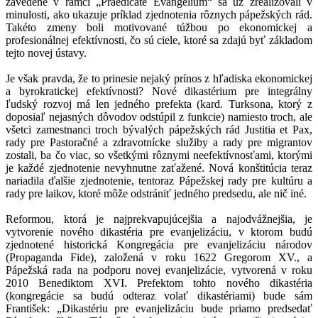
zavedené v rámci „Praedicate Evangelium“ sa už zrealizovali v
minulosti, ako ukazuje príklad zjednotenia rôznych pápežských rád.
Takéto zmeny boli motivované túžbou po ekonomickej a
profesionálnej efektívnosti, čo sú ciele, ktoré sa zdajú byť základom
tejto novej ústavy.
Je však pravda, že to prinesie nejaký prínos z hľadiska ekonomickej
a byrokratickej efektívnosti? Nové dikastérium pre integrálny
ľudský rozvoj má len jedného prefekta (kard. Turksona, ktorý z
doposiaľ nejasných dôvodov odstúpil z funkcie) namiesto troch, ale
všetci zamestnanci troch bývalých pápežských rád Justitia et Pax,
rady pre Pastoračné a zdravotnícke služiby a rady pre migrantov
zostali, ba čo viac, so všetkými rôznymi neefektívnosťami, ktorými
je každé zjednotenie nevyhnutne zaťažené. Nová konštitúcia teraz
nariadila ďalšie zjednotenie, tentoraz Pápežskej rady pre kultúru a
rady pre laikov, ktoré môže odstrániť jedného predsedu, ale nič iné.
Reformou, ktorá je najprekvapujúcejšia a najodvážnejšia, je
vytvorenie nového dikastéria pre evanjelizáciu, v ktorom budú
zjednotené historická Kongregácia pre evanjelizáciu národov
(Propaganda Fide), založená v roku 1622 Gregorom XV., a
Pápežská rada na podporu novej evanjelizácie, vytvorená v roku
2010 Benediktom XVI. Prefektom tohto nového dikastéria
(kongregácie sa budú odteraz volať dikastériami) bude sám
František: „Dikastériu pre evanjelizáciu bude priamo predsedať