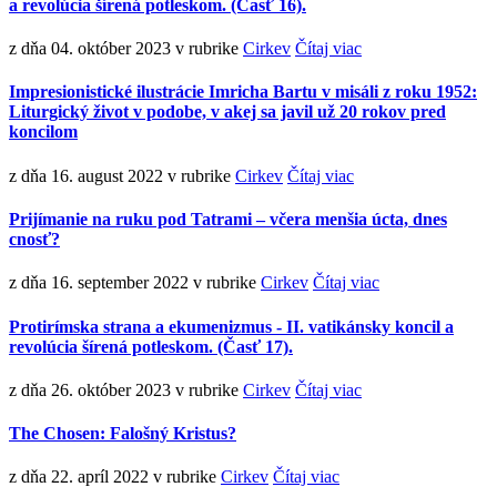
a revolúcia šírená potleskom. (Časť 16).
z dňa 04. október 2023
v rubrike
Cirkev
Čítaj viac
Impresionistické ilustrácie Imricha Bartu v misáli z roku 1952:
Liturgický život v podobe, v akej sa javil už 20 rokov pred
koncilom
z dňa 16. august 2022
v rubrike
Cirkev
Čítaj viac
Prijímanie na ruku pod Tatrami – včera menšia úcta, dnes
cnosť?
z dňa 16. september 2022
v rubrike
Cirkev
Čítaj viac
Protirímska strana a ekumenizmus - II. vatikánsky koncil a
revolúcia šírená potleskom. (Časť 17).
z dňa 26. október 2023
v rubrike
Cirkev
Čítaj viac
The Chosen: Falošný Kristus?
z dňa 22. apríl 2022
v rubrike
Cirkev
Čítaj viac