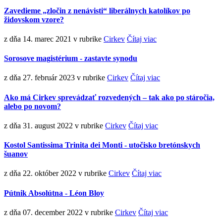
Zavedieme „zločin z nenávisti“ liberálnych katolíkov po
židovskom vzore?
z dňa 14. marec 2021
v rubrike
Cirkev
Čítaj viac
Sorosove magistérium - zastavte synodu
z dňa 27. február 2023
v rubrike
Cirkev
Čítaj viac
Ako má Cirkev sprevádzať rozvedených – tak ako po stáročia,
alebo po novom?
z dňa 31. august 2022
v rubrike
Cirkev
Čítaj viac
Kostol Santissima Trinita dei Monti - utočisko bretónskych
šuanov
z dňa 22. október 2022
v rubrike
Cirkev
Čítaj viac
Pútnik Absolútna - Léon Bloy
z dňa 07. december 2022
v rubrike
Cirkev
Čítaj viac