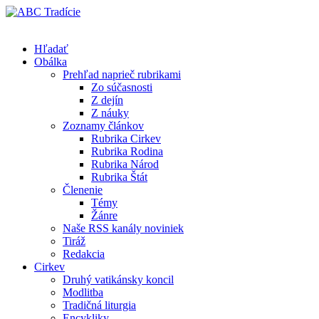
Hľadať
Obálka
Prehľad naprieč rubrikami
Zo súčasnosti
Z dejín
Z náuky
Zoznamy článkov
Rubrika Cirkev
Rubrika Rodina
Rubrika Národ
Rubrika Štát
Členenie
Témy
Žánre
Naše RSS kanály noviniek
Tiráž
Redakcia
Cirkev
Druhý vatikánsky koncil
Modlitba
Tradičná liturgia
Encykliky