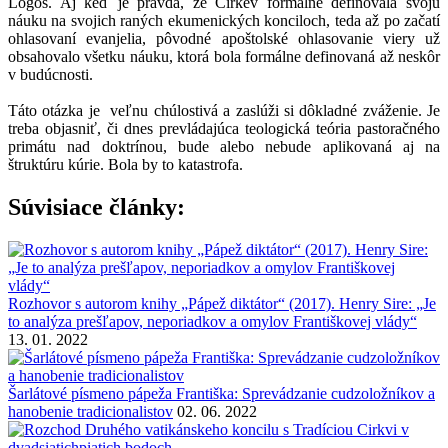
Logos. Aj keď je pravda, že Cirkev formálne definovala svoju
náuku na svojich raných ekumenických konciloch, teda až po začatí
ohlasovaní evanjelia, pôvodné apoštolské ohlasovanie viery už
obsahovalo všetku náuku, ktorá bola formálne definovaná až neskôr
v budúcnosti.
Táto otázka je veľnu chúlostivá a zaslúži si dôkladné zváženie. Je
treba objasniť, či dnes prevládajúca teologická teória pastoračného
primátu nad doktrínou, bude alebo nebude aplikovaná aj na
štruktúru kúrie. Bola by to katastrofa.
Súvisiace články:
Rozhovor s autorom knihy „Pápež diktátor“ (2017). Henry Sire: „Je
to analýza prešľapov, neporiadkov a omylov Františkovej vlády“
13. 01. 2022
Šarlátové písmeno pápeža Františka: Sprevádzanie cudzoložníkov a
hanobenie tradicionalistov
02. 06. 2022