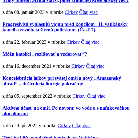
Svätý Simeon Stylita starší, pilier tradičnej kresťanskej viery
z dňa 08. január 2023
v rubrike
Cirkev
Čítaj viac
Progresivisti vyhlasujú vojnu pred koncilom - II. vatikánsky
koncil a revolúcia šírená potleskom. (Časť 7).
z dňa 22. február 2023
v rubrike
Cirkev
Čítaj viac
Môžu katolíci „rozlišovať a vzdorovať“?
z dňa 16. december 2021
v rubrike
Cirkev
Čítaj viac
Koncelebrácia laikov pri svätej omši a nový „Amazonský
obrad“ – deštrukcia liturgie pokračuje
z dňa 05. september 2022
v rubrike
Cirkev
Čítaj viac
Aktívna účasť na omši. Po novom: vo vode a s nafukovačkou
ako oltárom
z dňa 29. júl 2022
v rubrike
Cirkev
Čítaj viac
Trójsky kôň populačnej kontroly vo Vatikáne