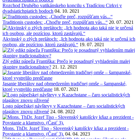
Rozchod Druhého vatikánskeho koncilu s Tradíciou Cirkvi v
dvadsiatichpiatich bodoch
04. 10. 2021
Traditionis custodes: „Choďte preč, rozpúšťam vás...“
20. 07. 2021
Akvinský o zlých prelátoch: „Ich hodnota ako taká nie je určená ich
osobou, ale pozíciou, ktorú zastávajú.“
19. 07. 2021
Zlý edikt pápeža Františka: Prečo je posadnutý vyhladením malej
skupiny tradicionalistov?
21. 12. 2021
Jasanie liberálov nad obmedzením tradičnej omše – šampanské,
ktoré vystrelilo predčasne
18. 07. 2021
Logo pápežskej návštevy v Kazachstane – čaro socialistických
plagátov znovu oživené
24. 08. 2022
Mons. ThDr. Jozef Tiso - Slovenský katolícky kňaz a prezident -
Povstanie a klamstvo. (Časť 3).
04. 04. 2023