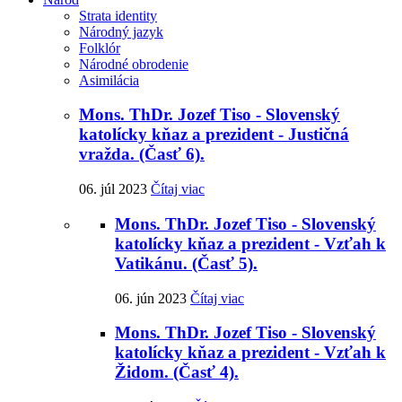
Strata identity
Národný jazyk
Folklór
Národné obrodenie
Asimilácia
Mons. ThDr. Jozef Tiso - Slovenský
katolícky kňaz a prezident - Justičná
vražda. (Časť 6).
06. júl 2023
Čítaj viac
Mons. ThDr. Jozef Tiso - Slovenský
katolícky kňaz a prezident - Vzťah k
Vatikánu. (Časť 5).
06. jún 2023
Čítaj viac
Mons. ThDr. Jozef Tiso - Slovenský
katolícky kňaz a prezident - Vzťah k
Židom. (Časť 4).