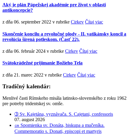
Aký je plán Pápežskej akadémie pre život v oblasti
antikoncepcie?
z dňa 06. september 2022
v rubrike
Cirkev
Čítaj viac
Skončenie koncilu a revolučné plody - II. vatikánsky koncil a
revolúcia šírená potleskom. (Časť 22).
z dňa 06. február 2024
v rubrike
Cirkev
Čítaj viac
Svätokrádežné prijímanie Božieho Tela
z dňa 21. marec 2022
v rubrike
Cirkev
Čítaj viac
Tradičný kalendár:
Menlivé časti Rímskeho misála latinsko-slovenského z roku 1962
pre potreby tridentskej sv. omše.
➂ Sv. Kajetána, vyznávača. S. Cajetani, confessoris
07. august 2026
㎝ Spomienka sv. Donáta, biskupa a mučeníka.
Commemoratio s. Donati, episcopi et martyris