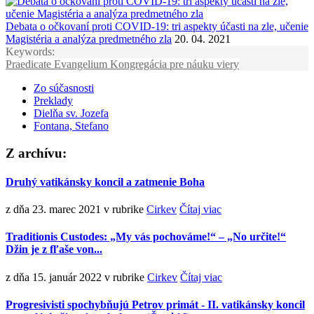
Debata o očkovaní proti COVID-19: tri aspekty účasti na zle, učenie
Magistéria a analýza predmetného zla
20. 04. 2021
Keywords:
Praedicate Evangelium
Kongregácia pre náuku viery
Zo súčasnosti
Preklady
Dielňa sv. Jozefa
Fontana, Stefano
Z archívu:
Druhý vatikánsky koncil a zatmenie Boha
z dňa 23. marec 2021
v rubrike
Cirkev
Čítaj viac
Traditionis Custodes: „My vás pochováme!“ – „No určite!“
Džin je z fľaše von...
z dňa 15. január 2022
v rubrike
Cirkev
Čítaj viac
Progresivisti spochybňujú Petrov primát - II. vatikánsky koncil