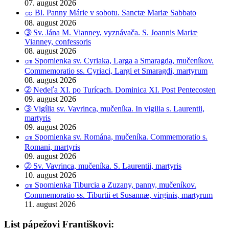
07. august 2026
㏄ Bl. Panny Márie v sobotu. Sanctæ Mariæ Sabbato
08. august 2026
➂ Sv. Jána M. Vianney, vyznávača. S. Joannis Mariæ
Vianney, confessoris
08. august 2026
㎝ Spomienka sv. Cyriaka, Larga a Smaragda, mučeníkov.
Commemoratio ss. Cyriaci, Largi et Smaragdi, martyrum
08. august 2026
➁ Nedeľa XI. po Turícach. Dominica XI. Post Pentecosten
09. august 2026
➂ Vigília sv. Vavrinca, mučeníka. In vigilia s. Laurentii,
martyris
09. august 2026
㎝ Spomienka sv. Romána, mučeníka. Commemoratio s.
Romani, martyris
09. august 2026
➁ Sv. Vavrinca, mučeníka. S. Laurentii, martyris
10. august 2026
㎝ Spomienka Tiburcia a Zuzany, panny, mučeníkov.
Commemoratio ss. Tiburtii et Susannæ, virginis, martyrum
11. august 2026
List pápežovi Františkovi: