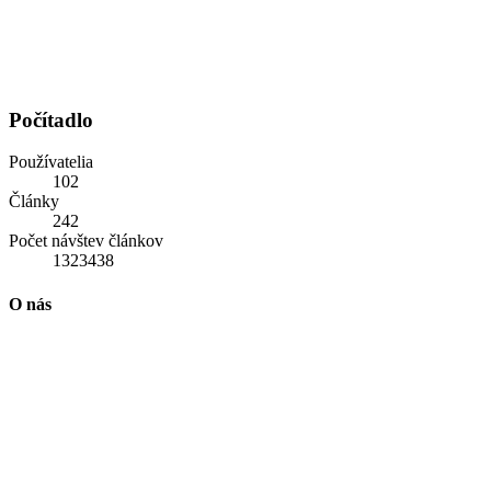
Počítadlo
Používatelia
102
Články
242
Počet návštev článkov
1323438
O nás
Portál ABC Tradície je pokračovaním práce dobrovoľníkov
pôsobiacich v minulosti na stránkach Sacrum Imperium a Dielňa
svätého Jozefa. Našou snahou je vytvoriť čo najširší priestor pre
šírenie autentickej katolíckej tradície, v ktorom by sa stretávali – či
už ako tvorcovia, alebo ako čitatelia – obhajcovia vieroučnej
ortodoxie, tradičnej liturgie a katolíckej sociálnej náuky, bez ohľadu
na rozdiely v podružných otázkach. Portál má ambíciu pôsobiť aj
ako integrujúca informačná báza, zhromažďujúca náležitú sumu