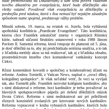
bude premenovaná na Dikastérium) a sám seba poveriť riadením
nového dikastéria pre evanjelizáciu, ktoré bude dôležitejšie ako
všetky ostatné. Považovať však evanjelizáciu za dôležitejšiu a
prednejšiu pred náukou, ktorá s ňou nemusí byť nejakým zásadným
spôsobom nutne spojená, predstavuje vážny problém
.
Minulú sobotu, 19. marca, na sviatok sv. Jozefa, bola vyhlásená
apoštolská konštitúcia „Praedicate Evangelium“. Táto konštitúcia,
ktorou chce František uskutočniť zmeny v organizácii Rímskej
kúrie, nahradí súčasnú štruktúru ustanovenú v roku 1988 Jánom
Pavlom II. Samotná reforma, ktorá vstupuje do platnosti od 5. júna,
je dosť dôležitá na to, aby jej predchádzala seriózna analýza, a to tak
z hľadiska metódy akou sa má realizovať, tak aj z hľadiska obsahu,
prostredníctvom ktorého chce komunikovať vatikánsky koncept
Cirkvi.
Rôzni komentátori hovorili o spoločnej a kolaboratívnej účasti na
reforme. Andrea Tornielli, z Vatican News, napísal o „ovocí dlhej,
kolegiálnej spolupráce“. Je však neľahké veriť, že veci sa vyvíjali
tak, ako Tornielli píše. František nezvolal kolégium kardinálov, aby
s nimi diskutoval o reforme, hoci kardinálov je treba považovať za
hlavných spolupracovníkov pápeža pri riešení dôležitých otázok
života Cirkvi. Reformu s nimi nediskutoval ani pri príležitosti
rôznych konzistórií zvolaných pre kreovanie nových kardinálov.
Reformu vypracoval v kruhu vybraných kardinálov, ktorých bolo