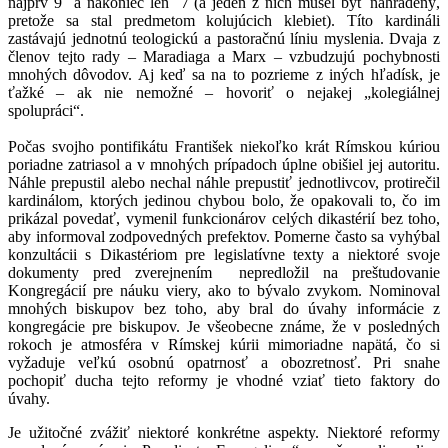
najprv 9 a nakoniec len 7 (a jeden z nich musel byť nahradený,
pretože sa stal predmetom kolujúcich klebiet). Títo kardináli
zastávajú jednotnú teologickú a pastoračnú líniu myslenia. Dvaja z
členov tejto rady – Maradiaga a Marx – vzbudzujú pochybnosti
mnohých dôvodov. Aj keď sa na to pozrieme z iných hľadísk, je
ťažké – ak nie nemožné – hovoriť o nejakej „kolegiálnej
spolupráci“.
Počas svojho pontifikátu František niekoľko krát Rímskou kúriou
poriadne zatriasol a v mnohých prípadoch úplne obišiel jej autoritu.
Náhle prepustil alebo nechal náhle prepustiť jednotlivcov, protirečil
kardinálom, ktorých jedinou chybou bolo, že opakovali to, čo im
prikázal povedať, vymenil funkcionárov celých dikastérií bez toho,
aby informoval zodpovedných prefektov. Pomerne často sa vyhýbal
konzultácii s Dikastériom pre legislatívne texty a niektoré svoje
dokumenty pred zverejnením nepredložil na preštudovanie
Kongregácií pre náuku viery, ako to bývalo zvykom. Nominoval
mnohých biskupov bez toho, aby bral do úvahy informácie z
kongregácie pre biskupov. Je všeobecne známe, že v posledných
rokoch je atmosféra v Rímskej kúrii mimoriadne napätá, čo si
vyžaduje veľkú osobnú opatrnosť a obozretnosť. Pri snahe
pochopiť ducha tejto reformy je vhodné vziať tieto faktory do
úvahy.
Je užitočné zvážiť niektoré konkrétne aspekty. Niektoré reformy