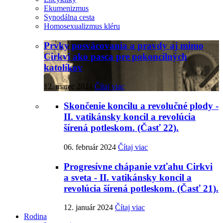
Ekumenizmus
Synodálna cesta
Homosexualizmus kléru
Prvky posväcovania a pravdy aj mimo
Cirkvi ako pasca pre pokoncilných
katolíkov
12. marec 2024
Čítaj viac
Skončenie koncilu a revolučné plody -
II. vatikánsky koncil a revolúcia
šírená potleskom. (Časť 22).
06. február 2024
Čítaj viac
Progresívne chápanie vzťahu Cirkvi
a sveta - II. vatikánsky koncil a
revolúcia šírená potleskom. (Časť 21).
12. január 2024
Čítaj viac
Rodina