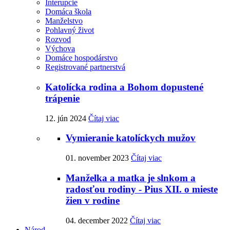
Interupcie
Domáca škola
Manželstvo
Pohlavný život
Rozvod
Výchova
Domáce hospodárstvo
Registrované partnerstvá
Katolícka rodina a Bohom dopustené
trápenie
12. jún 2024
Čítaj viac
Vymieranie katolíckych mužov
01. november 2023
Čítaj viac
Manželka a matka je slnkom a
radosťou rodiny - Pius XII. o mieste
žien v rodine
04. december 2022
Čítaj viac
Národ