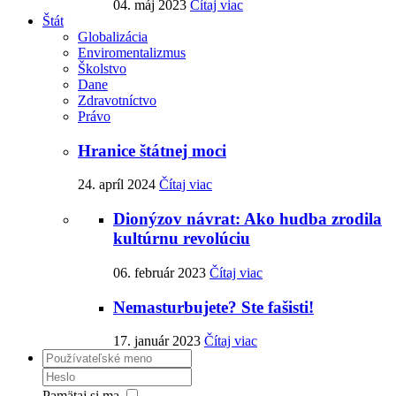
04. máj 2023
Čítaj viac
Štát
Globalizácia
Enviromentalizmus
Školstvo
Dane
Zdravotníctvo
Právo
Hranice štátnej moci
24. apríl 2024
Čítaj viac
Dionýzov návrat: Ako hudba zrodila
kultúrnu revolúciu
06. február 2023
Čítaj viac
Nemasturbujete? Ste fašisti!
17. január 2023
Čítaj viac
Pamätaj si ma