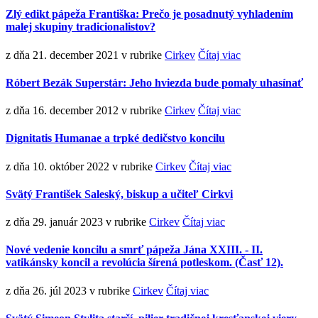
Zlý edikt pápeža Františka: Prečo je posadnutý vyhladením
malej skupiny tradicionalistov?
z dňa 21. december 2021
v rubrike
Cirkev
Čítaj viac
Róbert Bezák Superstár: Jeho hviezda bude pomaly uhasínať
z dňa 16. december 2012
v rubrike
Cirkev
Čítaj viac
Dignitatis Humanae a trpké dedičstvo koncilu
z dňa 10. október 2022
v rubrike
Cirkev
Čítaj viac
Svätý František Saleský, biskup a učiteľ Cirkvi
z dňa 29. január 2023
v rubrike
Cirkev
Čítaj viac
Nové vedenie koncilu a smrť pápeža Jána XXIII. - II.
vatikánsky koncil a revolúcia šírená potleskom. (Časť 12).
z dňa 26. júl 2023
v rubrike
Cirkev
Čítaj viac