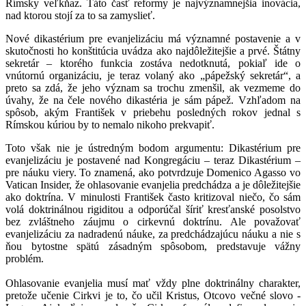
Rímsky veľkňaz. Táto časť reformy je najvýznamnejšia inovácia,
nad ktorou stojí za to sa zamyslieť.
Nové dikastérium pre evanjelizáciu má významné postavenie a v
skutočnosti ho konštitúcia uvádza ako najdôležitejšie a prvé. Štátny
sekretár – ktorého funkcia zostáva nedotknutá, pokiaľ ide o
vnútornú organizáciu, je teraz volaný ako „pápežský sekretár“, a
preto sa zdá, že jeho význam sa trochu zmenšil, ak vezmeme do
úvahy, že na čele nového dikastéria je sám pápež. Vzhľadom na
spôsob, akým František v priebehu posledných rokov jednal s
Rímskou kúriou by to nemalo nikoho prekvapiť.
Toto však nie je ústredným bodom argumentu: Dikastérium pre
evanjelizáciu je postavené nad Kongregáciu – teraz Dikastérium –
pre náuku viery. To znamená, ako potvrdzuje Domenico Agasso vo
Vatican Insider, že ohlasovanie evanjelia predchádza a je dôležitejšie
ako doktrína. V minulosti František často kritizoval niečo, čo sám
volá doktrinálnou rigiditou a odporúčal šíriť kresťanské posolstvo
bez zvláštneho záujmu o cirkevnú doktrínu. Ale považovať
evanjelizáciu za nadradenú náuke, za predchádzajúcu náuku a nie s
ňou bytostne spätú zásadným spôsobom, predstavuje vážny
problém.
Ohlasovanie evanjelia musí mať vždy plne doktrinálny charakter,
pretože učenie Cirkvi je to, čo učil Kristus, Otcovo večné slovo -