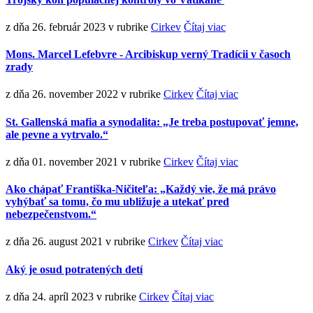
z dňa 26. február 2023
v rubrike
Cirkev
Čítaj viac
Mons. Marcel Lefebvre - Arcibiskup verný Tradícii v časoch
zrady
z dňa 26. november 2022
v rubrike
Cirkev
Čítaj viac
St. Gallenská mafia a synodalita: „Je treba postupovať jemne,
ale pevne a vytrvalo.“
z dňa 01. november 2021
v rubrike
Cirkev
Čítaj viac
Ako chápať Františka-Ničiteľa: „Každý vie, že má právo
vyhýbať sa tomu, čo mu ubližuje a utekať pred
nebezpečenstvom.“
z dňa 26. august 2021
v rubrike
Cirkev
Čítaj viac
Aký je osud potratených detí
z dňa 24. apríl 2023
v rubrike
Cirkev
Čítaj viac