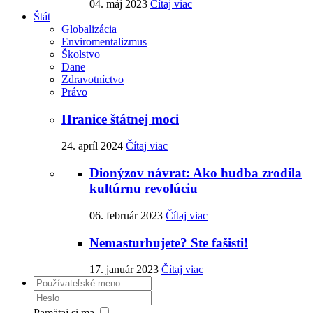
04. máj 2023
Čítaj viac
Štát
Globalizácia
Enviromentalizmus
Školstvo
Dane
Zdravotníctvo
Právo
Hranice štátnej moci
24. apríl 2024
Čítaj viac
Dionýzov návrat: Ako hudba zrodila
kultúrnu revolúciu
06. február 2023
Čítaj viac
Nemasturbujete? Ste fašisti!
17. január 2023
Čítaj viac
Pamätaj si ma