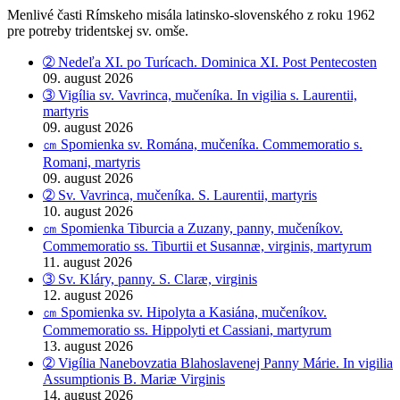
Menlivé časti Rímskeho misála latinsko-slovenského z roku 1962
pre potreby tridentskej sv. omše.
➁ Nedeľa XI. po Turícach. Dominica XI. Post Pentecosten
09. august 2026
➂ Vigília sv. Vavrinca, mučeníka. In vigilia s. Laurentii,
martyris
09. august 2026
㎝ Spomienka sv. Romána, mučeníka. Commemoratio s.
Romani, martyris
09. august 2026
➁ Sv. Vavrinca, mučeníka. S. Laurentii, martyris
10. august 2026
㎝ Spomienka Tiburcia a Zuzany, panny, mučeníkov.
Commemoratio ss. Tiburtii et Susannæ, virginis, martyrum
11. august 2026
➂ Sv. Kláry, panny. S. Claræ, virginis
12. august 2026
㎝ Spomienka sv. Hipolyta a Kasiána, mučeníkov.
Commemoratio ss. Hippolyti et Cassiani, martyrum
13. august 2026
➁ Vigília Nanebovzatia Blahoslavenej Panny Márie. In vigilia
Assumptionis B. Mariæ Virginis
14. august 2026