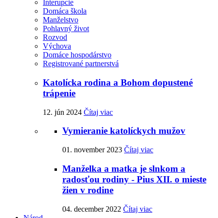
Interupcie
Domáca škola
Manželstvo
Pohlavný život
Rozvod
Výchova
Domáce hospodárstvo
Registrované partnerstvá
Katolícka rodina a Bohom dopustené
trápenie
12. jún 2024
Čítaj viac
Vymieranie katolíckych mužov
01. november 2023
Čítaj viac
Manželka a matka je slnkom a
radosťou rodiny - Pius XII. o mieste
žien v rodine
04. december 2022
Čítaj viac
Národ