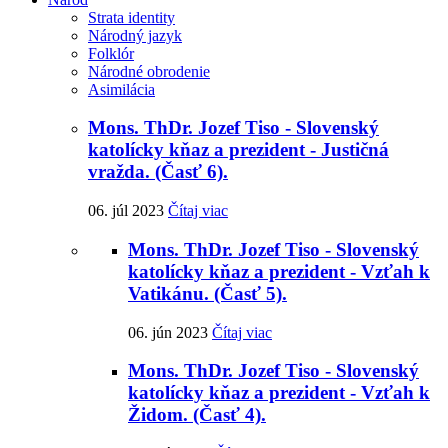
Strata identity
Národný jazyk
Folklór
Národné obrodenie
Asimilácia
Mons. ThDr. Jozef Tiso - Slovenský
katolícky kňaz a prezident - Justičná
vražda. (Časť 6).
06. júl 2023
Čítaj viac
Mons. ThDr. Jozef Tiso - Slovenský
katolícky kňaz a prezident - Vzťah k
Vatikánu. (Časť 5).
06. jún 2023
Čítaj viac
Mons. ThDr. Jozef Tiso - Slovenský
katolícky kňaz a prezident - Vzťah k
Židom. (Časť 4).