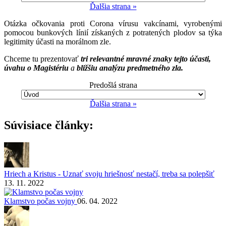
Ďalšia strana »
Otázka očkovania proti Corona vírusu vakcínami, vyrobenými
pomocou bunkových línií získaných z potratených plodov sa týka
legitimity účasti na morálnom zle.
Chceme tu prezentovať
tri relevantné mravné znaky tejto účasti,
úvahu o Magistériu
a
bližšiu analýzu predmetného zla.
Predošlá strana
Ďalšia strana »
Súvisiace články:
Hriech a Kristus - Uznať svoju hriešnosť nestačí, treba sa polepšiť
13. 11. 2022
Klamstvo počas vojny
06. 04. 2022