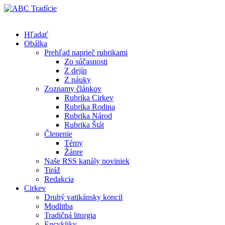
Hľadať
Obálka
Prehľad naprieč rubrikami
Zo súčasnosti
Z dejín
Z náuky
Zoznamy článkov
Rubrika Cirkev
Rubrika Rodina
Rubrika Národ
Rubrika Štát
Členenie
Témy
Žánre
Naše RSS kanály noviniek
Tiráž
Redakcia
Cirkev
Druhý vatikánsky koncil
Modlitba
Tradičná liturgia
Encykliky