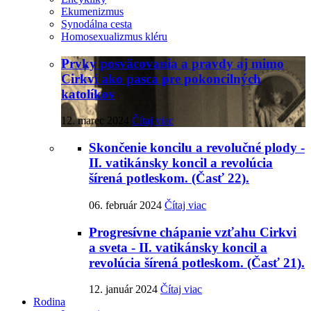
Ekumenizmus
Synodálna cesta
Homosexualizmus kléru
Prvky posväcovania a pravdy aj mimo
Cirkvi ako pasca pre pokoncilných
katolíkov
12. marec 2024
Čítaj viac
Skončenie koncilu a revolučné plody -
II. vatikánsky koncil a revolúcia
šírená potleskom. (Časť 22).
06. február 2024
Čítaj viac
Progresívne chápanie vzťahu Cirkvi
a sveta - II. vatikánsky koncil a
revolúcia šírená potleskom. (Časť 21).
12. január 2024
Čítaj viac
Rodina