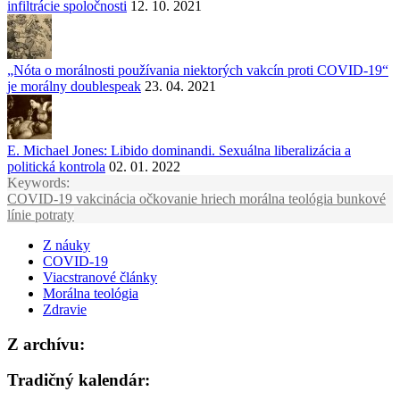
infiltrácie spoločnosti
12. 10. 2021
„Nóta o morálnosti používania niektorých vakcín proti COVID-19“
je morálny doublespeak
23. 04. 2021
E. Michael Jones: Libido dominandi. Sexuálna liberalizácia a
politická kontrola
02. 01. 2022
Keywords:
COVID-19
vakcinácia
očkovanie
hriech
morálna teológia
bunkové
línie
potraty
Z náuky
COVID-19
Viacstranové články
Morálna teológia
Zdravie
Z archívu:
Tradičný kalendár: