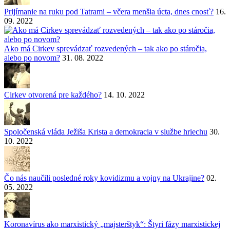
Prijímanie na ruku pod Tatrami – včera menšia úcta, dnes cnosť?
16.
09. 2022
Ako má Cirkev sprevádzať rozvedených – tak ako po stáročia,
alebo po novom?
31. 08. 2022
Cirkev otvorená pre každého?
14. 10. 2022
Spoločenská vláda Ježiša Krista a demokracia v službe hriechu
30.
10. 2022
Čo nás naučili posledné roky kovidizmu a vojny na Ukrajine?
02.
05. 2022
Koronavírus ako marxistický „majsterštyk“: Štyri fázy marxistickej