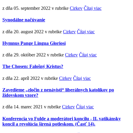
z dňa 05. september 2022
v rubrike
Cirkev
Čítaj viac
Synodálne načúvanie
z dňa 20. august 2022
v rubrike
Cirkev
Čítaj viac
Hymnus Pange Lingua Gloriosi
z dňa 29. október 2022
v rubrike
Cirkev
Čítaj viac
The Chosen: Falošný Kristus?
z dňa 22. apríl 2022
v rubrike
Cirkev
Čítaj viac
Zavedieme „zločin z nenávisti“ liberálnych katolíkov po
židovskom vzore?
z dňa 14. marec 2021
v rubrike
Cirkev
Čítaj viac
Konferencia vo Fulde a moderátori koncilu - II. vatikánsky
koncil a revolúcia šírená potleskom. (Časť 14).