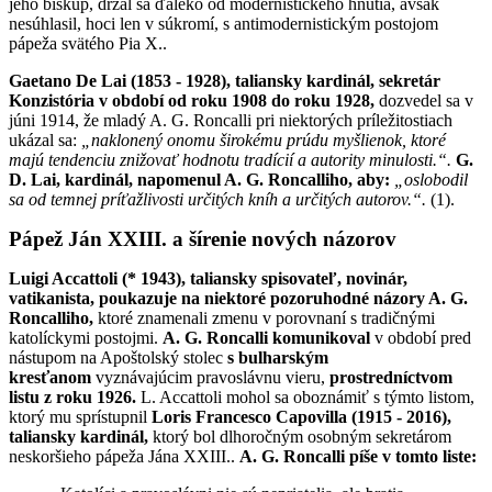
jeho biskup, držal sa ďaleko od modernistického hnutia, avšak
nesúhlasil, hoci len v súkromí, s antimodernistickým postojom
pápeža svätého Pia X..
Gaetano De Lai (1853 - 1928), taliansky kardinál, sekretár
Konzistória v období od roku 1908 do roku 1928,
dozvedel sa v
júni 1914, že mladý A. G. Roncalli pri niektorých príležitostiach
ukázal sa:
„naklonený onomu širokému prúdu myšlienok, ktoré
majú tendenciu znižovať hodnotu tradícií a autority minulosti.“.
G.
D. Lai, kardinál, napomenul A. G. Roncalliho, aby:
„oslobodil
sa od temnej príťažlivosti určitých kníh a určitých autorov.“.
(1).
Pápež Ján XXIII. a šírenie nových názorov
Luigi Accattoli (* 1943), taliansky spisovateľ, novinár,
vatikanista, poukazuje na niektoré pozoruhodné názory A. G.
Roncalliho,
ktoré znamenali zmenu v porovnaní s tradičnými
katolíckymi postojmi.
A. G. Roncalli komunikoval
v období pred
nástupom na Apoštolský stolec
s bulharským
kresťanom
vyznávajúcim pravoslávnu vieru,
prostredníctvom
listu z roku 1926.
L. Accattoli mohol sa oboznámiť s týmto listom,
ktorý mu sprístupnil
Loris Francesco Capovilla (1915 - 2016),
taliansky kardinál,
ktorý bol dlhoročným osobným sekretárom
neskoršieho pápeža Jána XXIII..
A. G. Roncalli píše v tomto liste: