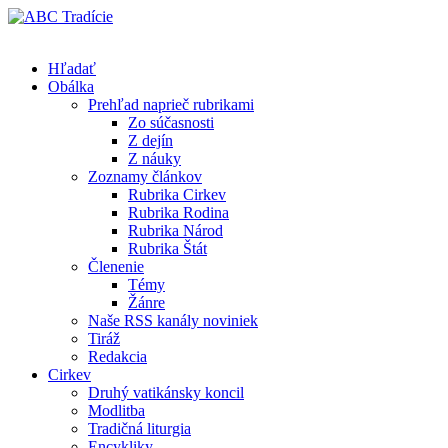
Hľadať
Obálka
Prehľad naprieč rubrikami
Zo súčasnosti
Z dejín
Z náuky
Zoznamy článkov
Rubrika Cirkev
Rubrika Rodina
Rubrika Národ
Rubrika Štát
Členenie
Témy
Žánre
Naše RSS kanály noviniek
Tiráž
Redakcia
Cirkev
Druhý vatikánsky koncil
Modlitba
Tradičná liturgia
Encykliky