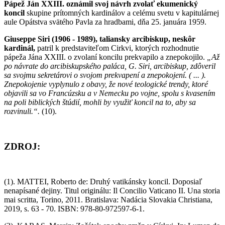
Pápež Ján XXIII. oznámil svoj návrh zvolať ekumenický
koncil
skupine prítomných kardinálov a celému svetu v kapitulárnej
aule Opátstva svätého Pavla za hradbami, dňa 25. januára 1959.
Giuseppe Siri (1906 - 1989), taliansky arcibiskup, neskôr
kardinál,
patril k predstaviteľom Cirkvi, ktorých rozhodnutie
pápeža Jána XXIII. o zvolaní koncilu prekvapilo a znepokojilo.
„Až
po návrate do arcibiskupského paláca, G. Siri, arcibiskup, zdôveril
sa svojmu sekretárovi o svojom prekvapení a znepokojení. ( ... ).
Znepokojenie vyplynulo z obavy, že nové teologické trendy, ktoré
objavili sa vo Francúzsku a v Nemecku po vojne, spolu s kvasením
na poli biblických štúdií, mohli by využiť koncil na to, aby sa
rozvinuli.“.
(10).
ZDROJ:
(1). MATTEI, Roberto de: Druhý vatikánsky koncil. Doposiaľ
nenapísané dejiny. Titul originálu: Il Concilio Vaticano II. Una storia
mai scritta, Torino, 2011. Bratislava: Nadácia Slovakia Christiana,
2019, s. 63 - 70. ISBN: 978-80-972597-6-1.