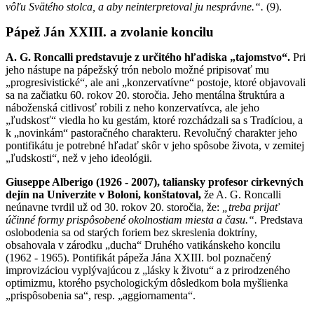
vôľu Svätého stolca, a aby neinterpretoval ju nesprávne.“.
(9).
Pápež Ján XXIII. a zvolanie koncilu
A. G. Roncalli predstavuje z určitého hľadiska „tajomstvo“.
Pri
jeho nástupe na pápežský trón nebolo možné pripisovať mu
„progresivistické“, ale ani „konzervatívne“ postoje, ktoré objavovali
sa na začiatku 60. rokov 20. storočia. Jeho mentálna štruktúra a
náboženská citlivosť robili z neho konzervatívca, ale jeho
„ľudskosť“ viedla ho ku gestám, ktoré rozchádzali sa s Tradíciou, a
k „novinkám“ pastoračného charakteru. Revolučný charakter jeho
pontifikátu je potrebné hľadať skôr v jeho spôsobe života, v zemitej
„ľudskosti“, než v jeho ideológii.
Giuseppe Alberigo (1926 - 2007), taliansky profesor cirkevných
dejín na Univerzite v Boloni, konštatoval,
že A. G. Roncalli
neúnavne tvrdil už od 30. rokov 20. storočia, že:
„treba prijať
účinné formy prispôsobené okolnostiam miesta a času.“.
Predstava
oslobodenia sa od starých foriem bez skreslenia doktríny,
obsahovala v zárodku „ducha“ Druhého vatikánskeho koncilu
(1962 - 1965). Pontifikát pápeža Jána XXIII. bol poznačený
improvizáciou vyplývajúcou z „lásky k životu“ a z prirodzeného
optimizmu, ktorého psychologickým dôsledkom bola myšlienka
„prispôsobenia sa“, resp. „aggiornamenta“.