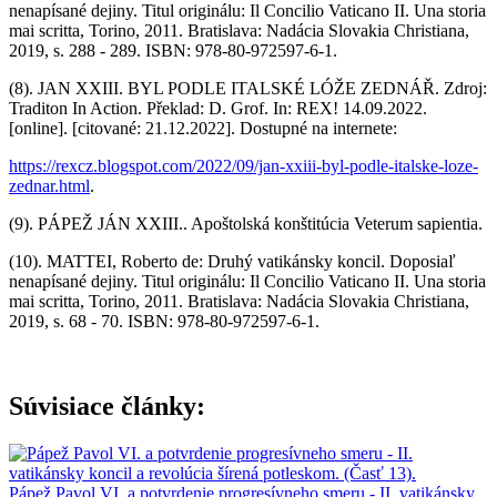
nenapísané dejiny. Titul originálu: Il Concilio Vaticano II. Una storia
mai scritta, Torino, 2011. Bratislava: Nadácia Slovakia Christiana,
2019, s. 288 - 289. ISBN: 978-80-972597-6-1.
(8). JAN XXIII. BYL PODLE ITALSKÉ LÓŽE ZEDNÁŘ. Zdroj:
Traditon In Action. Překlad: D. Grof. In: REX! 14.09.2022.
[online]. [citované: 21.12.2022]. Dostupné na internete:
https://rexcz.blogspot.com/2022/09/jan-xxiii-byl-podle-italske-loze-
zednar.html
.
(9). PÁPEŽ JÁN XXIII.. Apoštolská konštitúcia Veterum sapientia.
(10). MATTEI, Roberto de: Druhý vatikánsky koncil. Doposiaľ
nenapísané dejiny. Titul originálu: Il Concilio Vaticano II. Una storia
mai scritta, Torino, 2011. Bratislava: Nadácia Slovakia Christiana,
2019, s. 68 - 70. ISBN: 978-80-972597-6-1.
Súvisiace články:
Pápež Pavol VI. a potvrdenie progresívneho smeru - II. vatikánsky