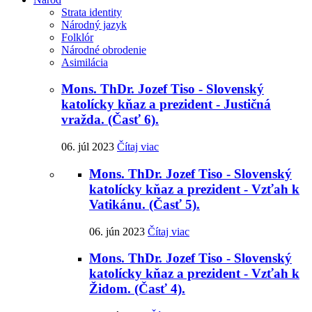
Strata identity
Národný jazyk
Folklór
Národné obrodenie
Asimilácia
Mons. ThDr. Jozef Tiso - Slovenský
katolícky kňaz a prezident - Justičná
vražda. (Časť 6).
06. júl 2023
Čítaj viac
Mons. ThDr. Jozef Tiso - Slovenský
katolícky kňaz a prezident - Vzťah k
Vatikánu. (Časť 5).
06. jún 2023
Čítaj viac
Mons. ThDr. Jozef Tiso - Slovenský
katolícky kňaz a prezident - Vzťah k
Židom. (Časť 4).