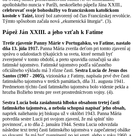
apoštolského nuncia v Paríži, neskoršieho pápeža Jána XXIII.,
celebrovať svoje bohoslužby vo francúzskom katolíckom
kostole v Taizé,
ktorý bol zatvorený od čias Francúzskej revolúcie.
Týmto spôsobom začala nová „ekumenická liturgia“. (3).
Pápež Ján XXIII. a jeho vzťah k Fatime
Tretie zjavenie Panny Márie v Portugalsku, vo Fatime, nastalo
dňa 13. júla 1917.
Panna Mária zverila deťom pri tomto zjavení aj
správu o udalostiach týkajúcich sa sveta, ktoré nemali byť
zverejnené v tomto období, a preto spravidla označujú sa ako
fatimské tajomstvo. Fatimské tajomstvo podľa súčasného
oficiálneho výkladu má 3 rôzne časti.
Sestra Lucia de Jesus dos
Santos (1907 - 2005),
vizionárka z Fatimy, napísala prvé dve časti
fatimského tajomstva v tretích pamätiach, dňa 31. augusta 1941.
Predmetom týchto častí fatimského tajomstva bolo videnie pekla a
hrozba Božieho trestu pre svet prostredníctvom vojny. (4).
Sestra Lucia bola zasiahnutá hlboko obsahom tretej časti
fatimského tajomstva, a nebola schopná napísať jeho obsah,
napriek naliehaniu jej biskupa už v októbri 1943. Panna Mária
potvrdila sestre Lucii pri svojom zjavení, že má splniť túto
povinnosť, a to dňa 2. januára 1944. Sestra Lucia odovzdala
následne text tretej časti fatimského tajomstva v zapečatenej obálke
so slovami, že má byť zverejnený po jej smrti, alebo v roku 1960, a