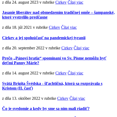
z dňa 24. august 2023
v rubrike
Cirkev
Čítaj viac
Jasanie liberálov nad obmedzením tradičnej omše – šampanské,
ktoré vystrelilo predčasne
z dňa 18. júl 2021
v rubrike
Cirkev
Čítaj viac
Cirkev a jej spoluúčasť na pandemickej tyranii
z dňa 20. september 2022
v rubrike
Cirkev
Čítaj viac
Prečo „Pánovi bratia“ spomínaní vo Sv. Písme nemôžu byť
deťmi Panny Márie?
z dňa 14. august 2022
v rubrike
Cirkev
Čítaj viac
Svätá Brigita Švédska - šľachtičná, ktorá sa rozprávala s
Kristom (II. časť)
z dňa 13. október 2022
v rubrike
Cirkev
Čítaj viac
Čo je svedomie a kedy by sme sa ním mali riadiť?