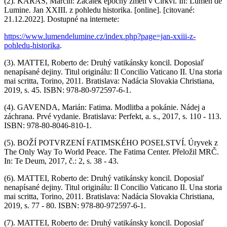
(2). KARAS, Marcin: Začátek epochy změn v Církvi. In: Lumen de
Lumine. Jan XXIII. z pohledu historika. [online]. [citované:
21.12.2022]. Dostupné na internete:
https://www.lumendelumine.cz/index.php?page=jan-xxiii-z-
pohledu-historika
.
(3). MATTEI, Roberto de: Druhý vatikánsky koncil. Doposiaľ
nenapísané dejiny. Titul originálu: Il Concilio Vaticano II. Una storia
mai scritta, Torino, 2011. Bratislava: Nadácia Slovakia Christiana,
2019, s. 45. ISBN: 978-80-972597-6-1.
(4). GAVENDA, Marián: Fatima. Modlitba a pokánie. Nádej a
záchrana. Prvé vydanie. Bratislava: Perfekt, a. s., 2017, s. 110 - 113.
ISBN: 978-80-8046-810-1.
(5). BOŽÍ POTVRZENÍ FATIMSKÉHO POSELSTVÍ. Úryvek z
The Only Way To World Peace. The Fatima Center. Přeložil MRČ.
In: Te Deum, 2017, č.: 2, s. 38 - 43.
(6). MATTEI, Roberto de: Druhý vatikánsky koncil. Doposiaľ
nenapísané dejiny. Titul originálu: Il Concilio Vaticano II. Una storia
mai scritta, Torino, 2011. Bratislava: Nadácia Slovakia Christiana,
2019, s. 77 - 80. ISBN: 978-80-972597-6-1.
(7). MATTEI, Roberto de: Druhý vatikánsky koncil. Doposiaľ