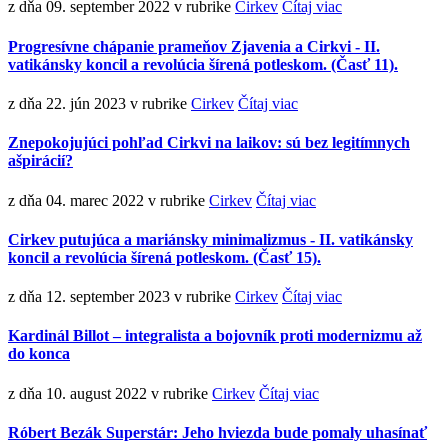
z dňa 09. september 2022
v rubrike
Cirkev
Čítaj viac
Progresívne chápanie prameňov Zjavenia a Cirkvi - II.
vatikánsky koncil a revolúcia šírená potleskom. (Časť 11).
z dňa 22. jún 2023
v rubrike
Cirkev
Čítaj viac
Znepokojujúci pohľad Cirkvi na laikov: sú bez legitímnych
ašpirácií?
z dňa 04. marec 2022
v rubrike
Cirkev
Čítaj viac
Cirkev putujúca a mariánsky minimalizmus - II. vatikánsky
koncil a revolúcia šírená potleskom. (Časť 15).
z dňa 12. september 2023
v rubrike
Cirkev
Čítaj viac
Kardinál Billot – integralista a bojovník proti modernizmu až
do konca
z dňa 10. august 2022
v rubrike
Cirkev
Čítaj viac
Róbert Bezák Superstár: Jeho hviezda bude pomaly uhasínať