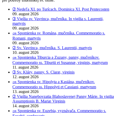
pre potreby tridentskej sv. omše.
➁ Nedeľa XI. po Turícach. Dominica XI. Post Pentecosten
09. august 2026
➂ Vigília sv. Vavrinca, mučeníka. In vigilia s. Laurentii,
martyris
09. august 2026
㎝ Spomienka sv. Romána, mučeníka. Commemoratio s.
Romani, martyris
09. august 2026
➁ Sv. Vavrinca, mučeníka. S. Laurentii, martyris
10. august 2026
㎝ Spomienka Tiburcia a Zuzany, panny, mučeníkov.
Commemoratio ss. Tiburtii et Susannæ, virginis, martyrum
11. august 2026
➂ Sv. Kláry, panny. S. Claræ, virginis
12. august 2026
㎝ Spomienka sv. Hipolyta a Kasiána, mučeníkov.
Commemoratio ss. Hippolyti et Cassiani, martyrum
13. august 2026
➁ Vigília Nanebovzatia Blahoslavenej Panny Márie. In vigilia
Assumptionis B. Mariæ Virginis
14. august 2026
㎝ Spomienka sv. Euzebia, vyznávača. Commemoratio s.
Eusebii, confessoris