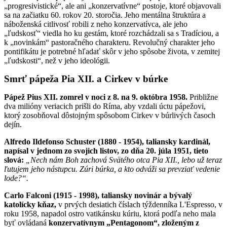
„progresivistické“, ale ani „konzervatívne“ postoje, ktoré objavovali
sa na začiatku 60. rokov 20. storočia. Jeho mentálna štruktúra a
náboženská citlivosť robili z neho konzervatívca, ale jeho
„ľudskosť“ viedla ho ku gestám, ktoré rozchádzali sa s Tradíciou, a
k „novinkám“ pastoračného charakteru. Revolučný charakter jeho
pontifikátu je potrebné hľadať skôr v jeho spôsobe života, v zemitej
„ľudskosti“, než v jeho ideológii.
Smrť pápeža Pia XII. a Cirkev v búrke
Pápež Pius XII. zomrel v noci z 8. na 9. októbra 1958.
Približne
dva milióny veriacich prišli do Ríma, aby vzdali úctu pápežovi,
ktorý zosobňoval dôstojným spôsobom Cirkev v búrlivých časoch
dejín.
Alfredo Ildefonso Schuster (1880 - 1954), taliansky kardinál,
napísal v jednom zo svojich listov, zo dňa 20. júla 1951, tieto
slová:
„Nech nám Boh zachová Svätého otca Pia XII., lebo už teraz
ľutujem jeho nástupcu. Zúri búrka, a kto odváži sa prevziať vedenie
lode?“.
Carlo Falconi (1915 - 1998), taliansky novinár a bývalý
katolícky kňaz,
v prvých desiatich číslach týždenníka L'Espresso, v
roku 1958, napadol ostro vatikánsku kúriu, ktorá podľa neho mala
byť ovládaná
konzervatívnym „Pentagonom“, zloženým z