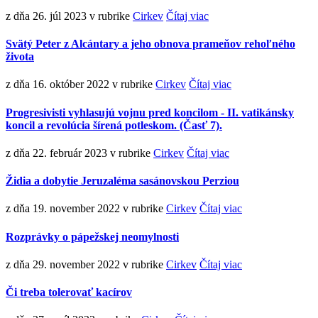
z dňa 26. júl 2023
v rubrike
Cirkev
Čítaj viac
Svätý Peter z Alcántary a jeho obnova prameňov rehoľného
života
z dňa 16. október 2022
v rubrike
Cirkev
Čítaj viac
Progresivisti vyhlasujú vojnu pred koncilom - II. vatikánsky
koncil a revolúcia šírená potleskom. (Časť 7).
z dňa 22. február 2023
v rubrike
Cirkev
Čítaj viac
Židia a dobytie Jeruzaléma sasánovskou Perziou
z dňa 19. november 2022
v rubrike
Cirkev
Čítaj viac
Rozprávky o pápežskej neomylnosti
z dňa 29. november 2022
v rubrike
Cirkev
Čítaj viac
Či treba tolerovať kacírov