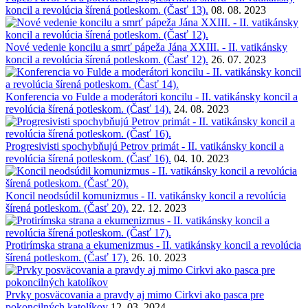
koncil a revolúcia šírená potleskom. (Časť 13).
08. 08. 2023
Nové vedenie koncilu a smrť pápeža Jána XXIII. - II. vatikánsky
koncil a revolúcia šírená potleskom. (Časť 12).
26. 07. 2023
Konferencia vo Fulde a moderátori koncilu - II. vatikánsky koncil a
revolúcia šírená potleskom. (Časť 14).
24. 08. 2023
Progresivisti spochybňujú Petrov primát - II. vatikánsky koncil a
revolúcia šírená potleskom. (Časť 16).
04. 10. 2023
Koncil neodsúdil komunizmus - II. vatikánsky koncil a revolúcia
šírená potleskom. (Časť 20).
22. 12. 2023
Protirímska strana a ekumenizmus - II. vatikánsky koncil a revolúcia
šírená potleskom. (Časť 17).
26. 10. 2023
Prvky posväcovania a pravdy aj mimo Cirkvi ako pasca pre
pokoncilných katolíkov
12. 03. 2024