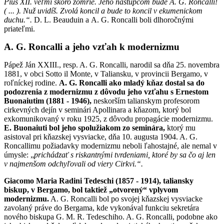
Pius XII. veľmi skoro zomrie. Jeho nástupcom bude A. G. Roncalli!
( ... ). Nuž uvidíš. Zvolá koncil a bude to koncil v ekumenickom
duchu.“.
D. L. Beauduin a A. G. Roncalli boli dlhoročnými
priateľmi.
A. G. Roncalli a jeho vzťah k modernizmu
Pápež Ján XXIII., resp. A. G. Roncalli, narodil sa dňa 25. novembra
1881, v obci Sotto il Monte, v Taliansku, v provincii Bergamo, v
roľníckej rodine.
A. G. Roncalli ako mladý kňaz dostal sa do
podozrenia z modernizmu z dôvodu jeho vzťahu s Ernestom
Buonaiutim (1881 - 1946),
neskorším talianskym profesorom
cirkevných dejín v seminári Apollinara a kňazom, ktorý bol
exkomunikovaný v roku 1925, z dôvodu propagácie modernizmu.
E. Buonaiuti bol jeho spolužiakom zo seminára,
ktorý mu
asistoval pri kňazskej vysviacke, dňa 10. augusta 1904. A. G.
Roncallimu požiadavky modernizmu neboli ľahostajné, ale nemal v
úmysle: „
prichádzať s riskantnými tvrdeniami, ktoré by sa čo aj len
v najmenšom odchyľovali od viery Cirkvi.“.
Giacomo Maria Radini Tedeschi (1857 - 1914), taliansky
biskup, v Bergamo, bol taktiež „otvorený“ vplyvom
modernizmu.
A. G. Roncalli bol po svojej kňazskej vysviacke
zavolaný práve do Bergama, kde vykonával funkciu sekretára
nového biskupa G. M. R. Tedeschiho. A. G. Roncalli, podobne ako