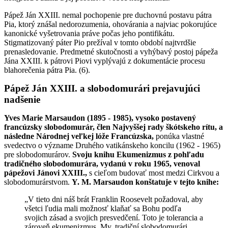
Pápež Ján XXIII. nemal pochopenie pre duchovnú postavu pátra
Pia, ktorý znášal nedorozumenia, ohovárania a najviac pokorujúce
kanonické vyšetrovania práve počas jeho pontifikátu.
Stigmatizovaný páter Pio prežíval v tomto období najtvrdšie
prenasledovanie. Predmetné skutočnosti a vyhýbavý postoj pápeža
Jána XXIII. k pátrovi Piovi vyplývajú z dokumentácie procesu
blahorečenia pátra Pia. (6).
Pápež Ján XXIII. a slobodomurári prejavujúci
nadšenie
Yves Marie Marsaudon (1895 - 1985), vysoko postavený
francúzsky slobodomurár, člen Najvyššej rady škótskeho rítu, a
následne Národnej veľkej lóže Francúzska,
ponúka vlastné
svedectvo o význame Druhého vatikánskeho koncilu (1962 - 1965)
pre slobodomurárov.
Svoju knihu Ekumenizmus z pohľadu
tradičného slobodomurára, vydanú v roku 1965, venoval
pápežovi Jánovi XXIII.,
s cieľom budovať most medzi Cirkvou a
slobodomurárstvom.
Y. M. Marsaudon konštatuje v tejto knihe:
„V tieto dni náš brát Franklin Roosevelt požadoval, aby
všetci ľudia mali možnosť klaňať sa Bohu podľa
svojich zásad a svojich presvedčení. Toto je tolerancia a
zároveň ekumenizmus. My, tradiční slobodomurári,