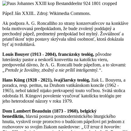
Pápež Ján XXIII.. Zdroj: Wikimedia Commons.
Ak podpora A. G. Roncalliho zo strany konzervatívcov na konkláve
bola motivovaná predpokladom, že bude zvolený poddajný a
prechodný pápež, predmetný predpoklad bol mylný. Žoviálnosť a
priateľskosť tejto postavy skrývala silnú osobnosť, ktorá dokázala
byť aj tvrdohlavá.
Louis Bouyer (1913 - 2004), francúzsky teológ,
pôvodne
luteránsky pastor a neskorší konvertita na katolícku vieru,
predpovedal dávno, že A. G. Roncalli bude pápežom, a to slovami:
„Pretože je žoviálny, zbožný a nie príliš inteligentný.“.
Hans Küng (1928 - 2021), švajčiarsky teológ,
žiak L. Bouyera, a
poradca, resp. peritus, na Druhom vatikánskom koncile (1962 -
1965), nebol taktiež nijako prekvapený touto voľbou. Svätá stolica
odobrala H. Küngovi povolenie vyučovať katolícku teológiu pre
jeho heterodoxné názory v roku 1979.
Dom Lambert Beauduin (1873 - 1960), belgický
benediktín,
hlavná postava postmodernistického liturgického
hnutia, vyslovil svoje proroctvo o budúcom pápežovi pri jednom z
rozhovorov so svojím žiakom nasledovne:
„Už teraz ti hovorím: