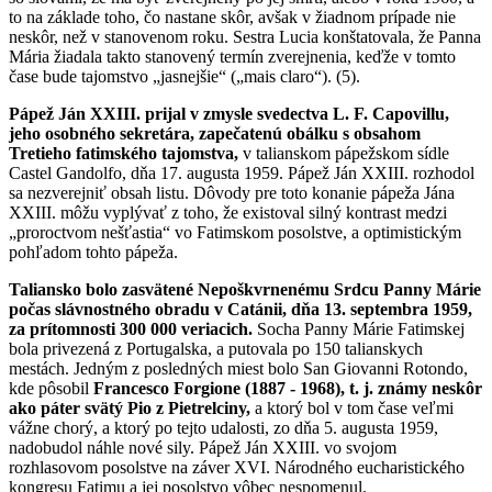
to na základe toho, čo nastane skôr, avšak v žiadnom prípade nie
neskôr, než v stanovenom roku. Sestra Lucia konštatovala, že Panna
Mária žiadala takto stanovený termín zverejnenia, keďže v tomto
čase bude tajomstvo „jasnejšie“ („mais claro“). (5).
Pápež Ján XXIII. prijal v zmysle svedectva L. F. Capovillu,
jeho osobného sekretára, zapečatenú obálku s obsahom
Tretieho fatimského tajomstva,
v talianskom pápežskom sídle
Castel Gandolfo, dňa 17. augusta 1959. Pápež Ján XXIII. rozhodol
sa nezverejniť obsah listu. Dôvody pre toto konanie pápeža Jána
XXIII. môžu vyplývať z toho, že existoval silný kontrast medzi
„proroctvom nešťastia“ vo Fatimskom posolstve, a optimistickým
pohľadom tohto pápeža.
Taliansko bolo zasvätené Nepoškvrnenému Srdcu Panny Márie
počas slávnostného obradu v Catánii, dňa 13. septembra 1959,
za prítomnosti 300 000 veriacich.
Socha Panny Márie Fatimskej
bola privezená z Portugalska, a putovala po 150 talianskych
mestách. Jedným z posledných miest bolo San Giovanni Rotondo,
kde pôsobil
Francesco Forgione (1887 - 1968), t. j. známy neskôr
ako páter svätý Pio z Pietrelciny,
a ktorý bol v tom čase veľmi
vážne chorý, a ktorý po tejto udalosti, zo dňa 5. augusta 1959,
nadobudol náhle nové sily. Pápež Ján XXIII. vo svojom
rozhlasovom posolstve na záver XVI. Národného eucharistického
kongresu Fatimu a jej posolstvo vôbec nespomenul.