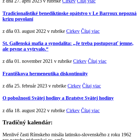
z dňa 27. apríl 2023
v rubrike
Cirkev
Čítaj viac
Tradicionalistiké benediktínske opátstvo v Le Barroux nepozná
krízu povolaní
z dňa 03. august 2022
v rubrike
Cirkev
Čítaj viac
St. Gallenská mafia a synodalita: „Je treba postupovať jemne,
ale pevne a vytrvalo.“
z dňa 01. november 2021
v rubrike
Cirkev
Čítaj viac
Františkova hermeneutika diskontinuity
z dňa 25. február 2023
v rubrike
Cirkev
Čítaj viac
O pobožnosti Svätej hodiny a Bratstve Svätej hodiny
z dňa 18. august 2022
v rubrike
Cirkev
Čítaj viac
Tradičný kalendár:
Menlivé časti Rímskeho misála latinsko-slovenského z roku 1962