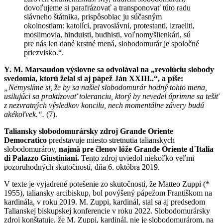
dovoľujeme si parafrázovať a transponovať túto radu
slávneho štátnika, prispôsobiac ju súčasným
okolnostiam: katolíci, pravoslávni, protestanti, izraeliti,
moslimovia, hinduisti, budhisti, voľnomyšlienkári, sú
pre nás len dané krstné mená, slobodomurár je spoločné
priezvisko.“.
Y. M. Marsaudon výslovne sa odvolával na „revolúciu slobody
svedomia, ktorú želal si aj pápež Ján XXIII..“, a píše:
„Nemyslíme si, že by sa našiel slobodomurár hodný tohto mena,
usilujúci sa praktizovať toleranciu, ktorý by nevedel úprimne sa tešiť
z nezvratných výsledkov koncilu, nech momentálne závery budú
akékoľvek.“.
(7).
Taliansky slobodomurársky zdroj Grande Oriente
Democratico
predstavuje miesto stretnutia talianskych
slobodomurárov,
najmä pre členov lóže Grande Oriente d´Italia
di Palazzo Giustiniani.
Tento zdroj uviedol niekoľko veľmi
pozoruhodných skutočností, dňa 6. októbra 2019.
V texte je vyjadrené potešenie zo skutočnosti, že Matteo Zuppi (*
1955), taliansky arcibiskup, bol povýšený pápežom Františkom na
kardinála, v roku 2019. M. Zuppi, kardinál, stal sa aj predsedom
Talianskej biskupskej konferencie v roku 2022. Slobodomurársky
zdroj konštatuje, že M. Zuppi, kardinál, nie je slobodomurárom, na