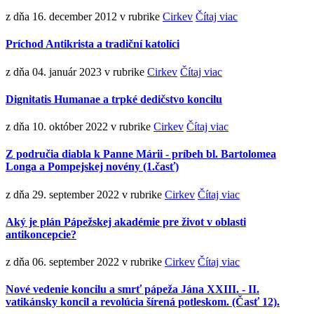
z dňa 16. december 2012
v rubrike
Cirkev
Čítaj viac
Príchod Antikrista a tradiční katolíci
z dňa 04. január 2023
v rubrike
Cirkev
Čítaj viac
Dignitatis Humanae a trpké dedičstvo koncilu
z dňa 10. október 2022
v rubrike
Cirkev
Čítaj viac
Z područia diabla k Panne Márii - príbeh bl. Bartolomea
Longa a Pompejskej novény (1.časť)
z dňa 29. september 2022
v rubrike
Cirkev
Čítaj viac
Aký je plán Pápežskej akadémie pre život v oblasti
antikoncepcie?
z dňa 06. september 2022
v rubrike
Cirkev
Čítaj viac
Nové vedenie koncilu a smrť pápeža Jána XXIII. - II.
vatikánsky koncil a revolúcia šírená potleskom. (Časť 12).