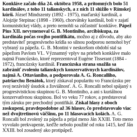
Konkláve začalo dňa 24. októbra 1958, a prítomných bolo 51
kardinálov, z toho 11 talianskych, a z nich 11 slúžilo v Rímskej
kúrii.
József Mindszenty (1892 - 1975), maďarský kardinál, a
Alojzije Stepinac (1898 - 1960), chorvátsky kardinál, boli v zajatí
komunistickej vlády, a preto nemohli sa zúčastniť konkláve.
Pápež
Pius XII. nevymenoval G. B. Montiniho, arcibiskupa, za
kardinála počas svojho pontifikátu,
možno aj z dôvodu, aby ako
predstaviteľ progresívneho krídla so silnou podporou nemohol byť
vybraný za pápeža. G. B. Montini v neskoršom období stal sa
pápežom Pavlom VI.. Významný vplyv na priebeh konkláve malo
najmä Francúzsko, ktoré reprezentoval Eugène Tisserant (1884 -
1972), francúzsky kardinál.
Francúzska strana snažila sa
zabrániť zvoleniu talianskych konzervatívnych kardinálov,
najmä A. Ottavianiho, a podporovala A. G. Roncalliho,
patriarchu Benátok,
ktorý získaval popularitu vo Francúzsku pre
svoj nezávislý úsudok a žoviálnosť. A. G. Roncalli nebol spájaný s
progresivistickou skupinou G. B. Montiniho, a ani s kuriálnou
konzervatívnou skupinou. Bol vo veku 77 rokov, a predstavoval
tým záruku pre prechodný pontifikát.
Získal hlasy z oboch
zoskupení, pravdepodobne až 36 hlasov, čo predstavovalo viac
než dvojtretinovú väčšinu, po 11 hlasovacích kolách.
A. G.
Roncalli bol zvolený za pápeža a prijal meno Ján XXIII. Toto meno
vyvolalo prekvapenie, keďže nebolo použité od roku 1415, keď Ján
XXIII. bol zosadený ako protipápež.