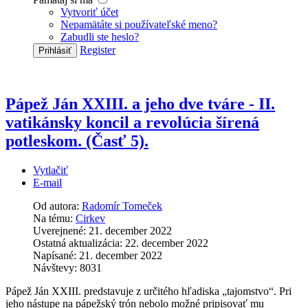
Vytvoriť účet
Nepamätáte si používateľské meno?
Zabudli ste heslo?
Register
Prihlásiť
Pápež Ján XXIII. a jeho dve tváre - II.
vatikánsky koncil a revolúcia šírená
potleskom. (Časť 5).
Vytlačiť
E-mail
Od autora:
Radomír Tomeček
Na tému:
Cirkev
Uverejnené: 21. december 2022
Ostatná aktualizácia: 22. december 2022
Napísané: 21. december 2022
Návštevy: 8031
Pápež Ján XXIII. predstavuje z určitého hľadiska „tajomstvo“. Pri
jeho nástupe na pápežský trón nebolo možné pripisovať mu