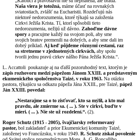
„Katolíci a pravoslávni nie sú nepriatelia, ale bratia.
Naša viera je totožná,
máme účasť na rovnakých
sviatostiach, zvlášť na Eucharistii. Rozdeľujú nás
niektoré nedorozumenia, ktoré týkajú sa založenia
Cirkvi Ježiša Krista. Tí, ktorí spôsobili tieto
nedorozumenia, nežijú už dávno.
Zahoďme dávne
spory
a pracujme každý na svojom poli, aby sme
svojich bratov premenili na dobrých, a aby sme dali im
dobrý príklad.
Aj keď pôjdeme rôznymi cestami, raz
sa stretneme v zjednotených cirkvách,
aby spolu
tvorili jednu pravú cirkev nášho Pána Ježiša Krista.“.
L. Accattoli poukazuje aj na ďalší pozoruhodný text, ktorým je
zápis rozhovoru medzi pápežom Jánom XXIII. a predstaveným
ekumenického spoločenstva Taizé, v roku 1963.
Na otázku
pastora, týkajúcu sa odkazu pápeža Jána XXIII., pre Taizé,
pápež
Ján XXIII. povedal:
„Nestarajme sa o to zisťovať, kto sa mýlil, a kto mal
pravdu, ale zmierme sa. ( ... ). Ste v cirkvi, buďte v
mieri. ( ... ). Nie ste už rozdelení.“.
(2).
Roger Schutz (1915 - 2005), švajčiarsky reformovaný
pastor,
bol zakladateľ a prior Ekumenickej komunity Taizé,
založenej vo Francúzsku, v roku 1949.
R. Schutz získal povolenie
od Svätej stolice prostredníctvom Mons. A. G. Roncalliho,