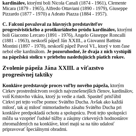
kardinálov,
ktorými boli Nicola Canali (1874 - 1961), Clemente
Micara (1879 - 1965), Alfredo Ottaviani (1890 - 1979), Giuseppe
Pizzardo (1877 - 1970) a Adeato Piazza (1884 - 1957).
C. Falconi považoval za hlavných predstaviteľov
progresivistického a protikuriálneho prúdu kardinálov,
ktorými
boli Giacomo Lercaro (1891 - 1976), Angelo Giuseppe Roncalli
(1881 - 1963), neskorší pápež Ján XXIII., a Giovanni Battista
Montini (1897 - 1978), neskorší pápež Pavol VI., ktorý v tom čase
nebol ešte kardinálom.
Je pozoruhodné, že dvaja z nich vystúpili
na pápežskú stolicu v priebehu nasledujúcich piatich rokov.
Zvolenie pápeža Jána XXIII. a víťazstvo
progresívnej taktiky
Konkláve predstavuje proces voľby nového pápeža,
ktorým
Cirkev prostredníctvom svojich najvznešenejších členov, kardinálov,
volí Kristovho vikára, ktorý ju vedie a riadi. Spasiteľ prisľúbil
Cirkvi pri tejto voľbe pomoc Svätého Ducha. Avšak ako každá
milosť, tak aj milosť mimoriadneho zásahu Svätého Ducha pri
konkláve predpokladá ochotu a spoluprácu. Proti tejto spolupráci
môžu sa vzoprieť ľudské túžby a záujmy cirkevných hodnostárov
zhromaždených na konkláve, ktorí majú sa na túto udalosť
pripravovať špeciálnymi obradmi.