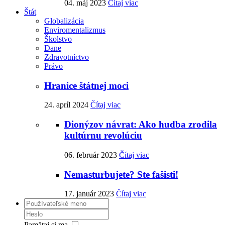
04. máj 2023
Čítaj viac
Štát
Globalizácia
Enviromentalizmus
Školstvo
Dane
Zdravotníctvo
Právo
Hranice štátnej moci
24. apríl 2024
Čítaj viac
Dionýzov návrat: Ako hudba zrodila
kultúrnu revolúciu
06. február 2023
Čítaj viac
Nemasturbujete? Ste fašisti!
17. január 2023
Čítaj viac
Pamätaj si ma