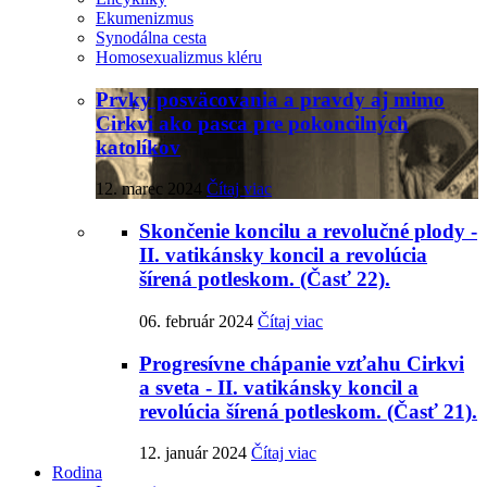
Ekumenizmus
Synodálna cesta
Homosexualizmus kléru
Prvky posväcovania a pravdy aj mimo
Cirkvi ako pasca pre pokoncilných
katolíkov
12. marec 2024
Čítaj viac
Skončenie koncilu a revolučné plody -
II. vatikánsky koncil a revolúcia
šírená potleskom. (Časť 22).
06. február 2024
Čítaj viac
Progresívne chápanie vzťahu Cirkvi
a sveta - II. vatikánsky koncil a
revolúcia šírená potleskom. (Časť 21).
12. január 2024
Čítaj viac
Rodina