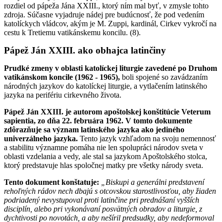
rozdiel od pápeža Jána XXIII., ktorý ním mal byť, v zmysle tohto
zdroja. Súčasne vyjadruje nádej pre budúcnosť, že pod vedením
katolíckych vládcov, akým je M. Zuppi, kardinál, Cirkev vykročí na
cestu k Tretiemu vatikánskemu koncilu. (8).
Pápež Ján XXIII. ako obhajca latinčiny
Prudké zmeny v oblasti katolíckej liturgie zavedené po Druhom
vatikánskom koncile (1962 - 1965),
boli spojené so zavádzaním
národných jazykov do katolíckej liturgie, a vytlačením latinského
jazyka na perifériu cirkevného života.
Pápež Ján XXIII. je autorom apoštolskej konštitúcie Veterum
sapientia, zo dňa 22. februára 1962. V tomto dokumente
zdôrazňuje sa význam latinského jazyka ako jediného
univerzálneho jazyka.
Tento jazyk vzhľadom na svoju nemennosť
a stabilitu významne pomáha nie len spolupráci národov sveta v
oblasti vzdelania a vedy, ale stal sa jazykom Apoštolského stolca,
ktorý predstavuje hlas spoločnej matky pre všetky národy sveta.
Tento dokument konštatuje:
„Biskupi a generálni predstavení
rehoľných rádov nech dbajú s otcovskou starostlivosťou, aby žiaden
podriadený nevystupoval proti latinčine pri prednášaní vyšších
disciplín, alebo pri vykonávaní posvätných obradov a liturgie, z
dychtivosti po novotách, a aby nešíril predsudky, aby nedeformoval