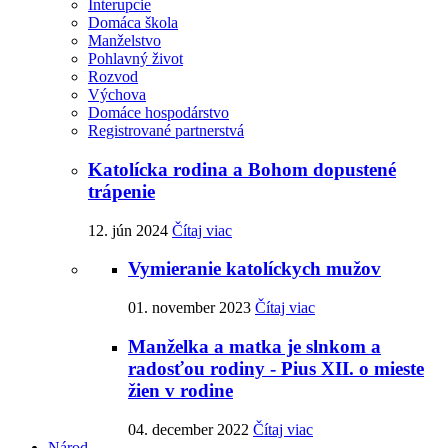
Interupcie
Domáca škola
Manželstvo
Pohlavný život
Rozvod
Výchova
Domáce hospodárstvo
Registrované partnerstvá
Katolícka rodina a Bohom dopustené
trápenie
12. jún 2024
Čítaj viac
Vymieranie katolíckych mužov
01. november 2023
Čítaj viac
Manželka a matka je slnkom a
radosťou rodiny - Pius XII. o mieste
žien v rodine
04. december 2022
Čítaj viac
Národ