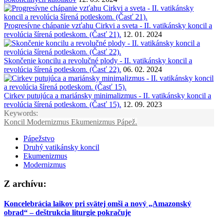
Progresívne chápanie vzťahu Cirkvi a sveta - II. vatikánsky koncil a
revolúcia šírená potleskom. (Časť 21).
12. 01. 2024
Skončenie koncilu a revolučné plody - II. vatikánsky koncil a
revolúcia šírená potleskom. (Časť 22).
06. 02. 2024
Cirkev putujúca a mariánsky minimalizmus - II. vatikánsky koncil a
revolúcia šírená potleskom. (Časť 15).
12. 09. 2023
Keywords:
Koncil
Modernizmus
Ekumenizmus
Pápež.
Pápežstvo
Druhý vatikánsky koncil
Ekumenizmus
Modernizmus
Z archívu:
Koncelebrácia laikov pri svätej omši a nový „Amazonský
obrad“ – deštrukcia liturgie pokračuje