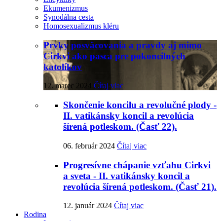
Ekumenizmus
Synodálna cesta
Homosexualizmus kléru
Prvky posväcovania a pravdy aj mimo
Cirkvi ako pasca pre pokoncilných
katolíkov
12. marec 2024
Čítaj viac
Skončenie koncilu a revolučné plody -
II. vatikánsky koncil a revolúcia
šírená potleskom. (Časť 22).
06. február 2024
Čítaj viac
Progresívne chápanie vzťahu Cirkvi
a sveta - II. vatikánsky koncil a
revolúcia šírená potleskom. (Časť 21).
12. január 2024
Čítaj viac
Rodina