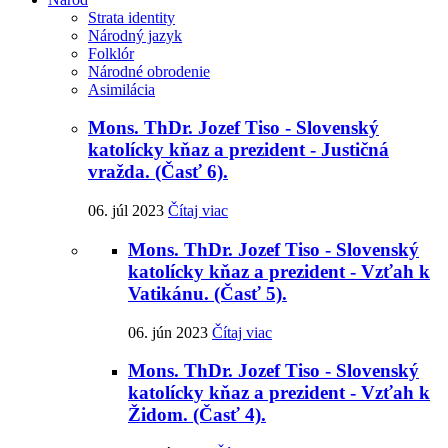
Strata identity
Národný jazyk
Folklór
Národné obrodenie
Asimilácia
Mons. ThDr. Jozef Tiso - Slovenský
katolícky kňaz a prezident - Justičná
vražda. (Časť 6).
06. júl 2023
Čítaj viac
Mons. ThDr. Jozef Tiso - Slovenský
katolícky kňaz a prezident - Vzťah k
Vatikánu. (Časť 5).
06. jún 2023
Čítaj viac
Mons. ThDr. Jozef Tiso - Slovenský
katolícky kňaz a prezident - Vzťah k
Židom. (Časť 4).