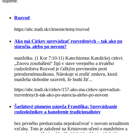
nájdené.
Rozvod
https://abc.tradi.sk/clenenie/temy/rozvod
Ako má Cirkev sprevádzať rozvedených – tak ako po
stáročia, alebo po novom?
manželku. (1 Kor 7:10-11) Katechizmus Katolíckej cirkvi:
„Znovu zosobášení“ žijú v stave verejného a trvalého
cudzoložstva Rozvod je ťažkým previnením proti
prirodzenémuzákonu. Nárokuje si zrušiť zmluvu, ktorú
manželia slobodne uzavreli, že budú žiť...
https://abc.tradi.sk/cirkev/157-ako-ma-cirkev-sprevadzat-
rozvedenych-tak-ako-po-starocia-alebo-po-novom
Šarlátové písmeno pápeža Františka: Sprevádzanie
cudzoložníkov a hanobenie tradicionalistov
bez pevného predsavzatia nepokračovať v novom sexuálnom
vzťahu. Toto je založené na Kristovom učení o manželstve a