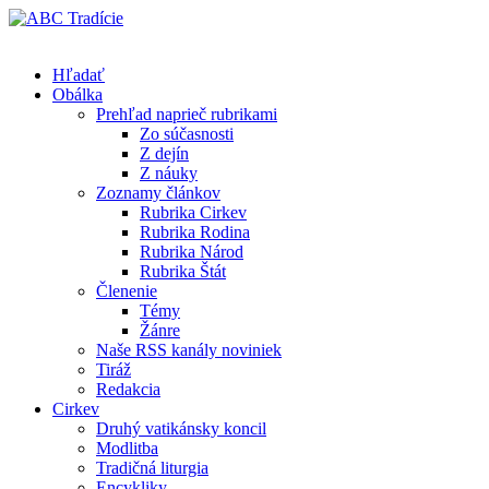
Hľadať
Obálka
Prehľad naprieč rubrikami
Zo súčasnosti
Z dejín
Z náuky
Zoznamy článkov
Rubrika Cirkev
Rubrika Rodina
Rubrika Národ
Rubrika Štát
Členenie
Témy
Žánre
Naše RSS kanály noviniek
Tiráž
Redakcia
Cirkev
Druhý vatikánsky koncil
Modlitba
Tradičná liturgia
Encykliky