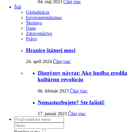
04. máj 2023
Čítaj viac
Štát
Globalizácia
Enviromentalizmus
Školstvo
Dane
Zdravotníctvo
Právo
Hranice štátnej moci
24. apríl 2024
Čítaj viac
Dionýzov návrat: Ako hudba zrodila
kultúrnu revolúciu
06. február 2023
Čítaj viac
Nemasturbujete? Ste fašisti!
17. január 2023
Čítaj viac
Pamätaj si ma