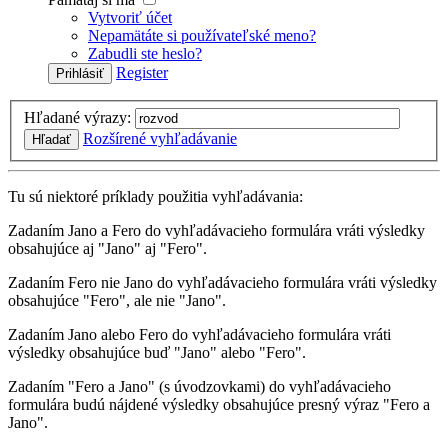
Vytvoriť účet
Nepamätáte si používateľské meno?
Zabudli ste heslo?
Register
Prihlásiť
Hľadané výrazy:
Rozšírené vyhľadávanie
Hľadať
Tu sú niektoré príklady použitia vyhľadávania:
Zadaním
Jano a Fero
do vyhľadávacieho formulára vráti výsledky
obsahujúce aj "Jano" aj "Fero".
Zadaním
Fero nie Jano
do vyhľadávacieho formulára vráti výsledky
obsahujúce "Fero", ale nie "Jano".
Zadaním
Jano alebo Fero
do vyhľadávacieho formulára vráti
výsledky obsahujúce buď "Jano" alebo "Fero".
Zadaním
"Fero a Jano"
(s úvodzovkami) do vyhľadávacieho
formulára budú nájdené výsledky obsahujúce presný výraz "Fero a
Jano".