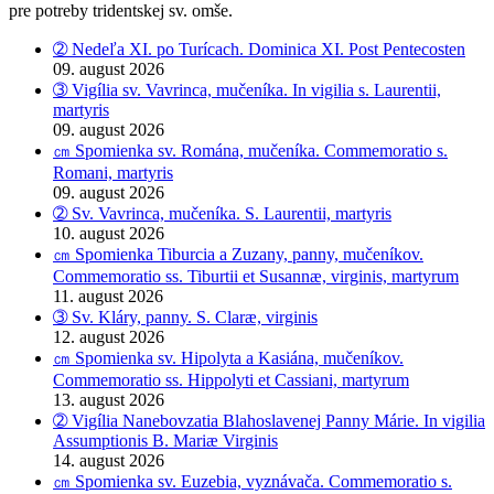
pre potreby tridentskej sv. omše.
➁ Nedeľa XI. po Turícach. Dominica XI. Post Pentecosten
09. august 2026
➂ Vigília sv. Vavrinca, mučeníka. In vigilia s. Laurentii,
martyris
09. august 2026
㎝ Spomienka sv. Romána, mučeníka. Commemoratio s.
Romani, martyris
09. august 2026
➁ Sv. Vavrinca, mučeníka. S. Laurentii, martyris
10. august 2026
㎝ Spomienka Tiburcia a Zuzany, panny, mučeníkov.
Commemoratio ss. Tiburtii et Susannæ, virginis, martyrum
11. august 2026
➂ Sv. Kláry, panny. S. Claræ, virginis
12. august 2026
㎝ Spomienka sv. Hipolyta a Kasiána, mučeníkov.
Commemoratio ss. Hippolyti et Cassiani, martyrum
13. august 2026
➁ Vigília Nanebovzatia Blahoslavenej Panny Márie. In vigilia
Assumptionis B. Mariæ Virginis
14. august 2026
㎝ Spomienka sv. Euzebia, vyznávača. Commemoratio s.