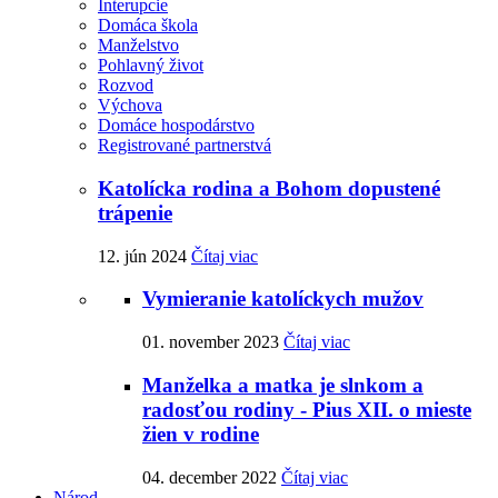
Interupcie
Domáca škola
Manželstvo
Pohlavný život
Rozvod
Výchova
Domáce hospodárstvo
Registrované partnerstvá
Katolícka rodina a Bohom dopustené
trápenie
12. jún 2024
Čítaj viac
Vymieranie katolíckych mužov
01. november 2023
Čítaj viac
Manželka a matka je slnkom a
radosťou rodiny - Pius XII. o mieste
žien v rodine
04. december 2022
Čítaj viac
Národ