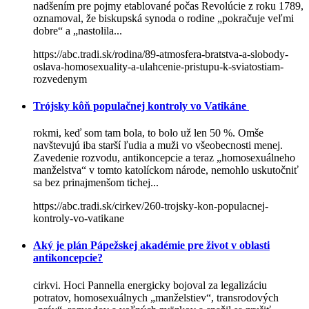
nadšením pre pojmy etablované počas Revolúcie z roku 1789,
oznamoval, že biskupská synoda o rodine „pokračuje veľmi
dobre“ a „nastolila...
https://abc.tradi.sk/rodina/89-atmosfera-bratstva-a-slobody-
oslava-homosexuality-a-ulahcenie-pristupu-k-sviatostiam-
rozvedenym
Trójsky kôň populačnej kontroly vo Vatikáne
rokmi, keď som tam bola, to bolo už len 50 %. Omše
navštevujú iba starší ľudia a muži vo všeobecnosti menej.
Zavedenie rozvodu, antikoncepcie a teraz „homosexuálneho
manželstva“ v tomto katolíckom národe, nemohlo uskutočniť
sa bez prinajmenšom tichej...
https://abc.tradi.sk/cirkev/260-trojsky-kon-populacnej-
kontroly-vo-vatikane
Aký je plán Pápežskej akadémie pre život v oblasti
antikoncepcie?
cirkvi. Hoci Pannella energicky bojoval za legalizáciu
potratov, homosexuálnych „manželstiev“, transrodových