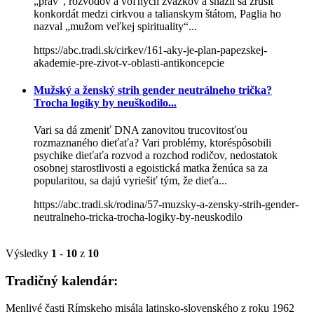
„práv“, rozvodov a voľných zväzkov a snažil sa zrušiť
konkordát medzi cirkvou a talianskym štátom, Paglia ho
nazval „mužom veľkej spirituality“...
https://abc.tradi.sk/cirkev/161-aky-je-plan-papezskej-
akademie-pre-zivot-v-oblasti-antikoncepcie
Mužský a ženský strih gender neutrálneho trička?
Trocha logiky by neuškodilo...
Vari sa dá zmeniť DNA zanovitou trucovitosťou
rozmaznaného dieťaťa? Vari problémy, ktoréspôsobili
psychike dieťaťa rozvod a rozchod rodičov, nedostatok
osobnej starostlivosti a egoistická matka ženúca sa za
popularitou, sa dajú vyriešiť tým, že dieťa...
https://abc.tradi.sk/rodina/57-muzsky-a-zensky-strih-gender-
neutralneho-tricka-trocha-logiky-by-neuskodilo
Výsledky
1
-
10
z
10
Tradičný kalendár:
Menlivé časti Rímskeho misála latinsko-slovenského z roku 1962