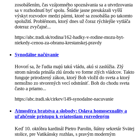
zosobášením, čas vzájomného spoznávania sa a utvrdzovania
sa v rozhodnutí byť spolu. Štúdie jasne preukázali vyšší
výskyt rozvodov medzi pármi, ktoré sa zosobášia po takomto
spolužití. Problémom, ktorý dnes už čoraz rýchlejšie vytláča
doteraz zvyčajné...
https://abc.tradi.sk/rodina/162-hadky-v-rodine-mozu-byt-
niekedy-cenou-za-obranu-krestanskej-pravdy
Synodálne načúvanie
Hovorí sa, že ľudia majú takú vládu, akú si zaslúžia. Zlý
strom národa prináša zlú úrodu vo forme zlých vládcov. Takto
funguje prirodzený zákon, ktorý Boh vložil do sveta a ktorý
nemožno zo stvorených vecí odstrániť. Boh do chodu sveta
často a priamo...
https://abc.tradi.sk/cirkev/149-synodalne-nacuvanie
Atmosféra bratstva a slobody: Oslava homosexuality a
uľahčenie prístupu k sviatostiam rozvedeným
Keď 10. októbra kardinál Pietro Parolin, štátny sekretár Svätej
stolice, pre Vatikánsky rozhlas, s pravým moderným