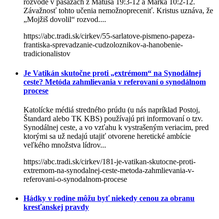
rozvode v pasážach z Matúša 19:3-12 a Marka 10:2-12.
Závažnosť tohto učenia nemožnopreceniť. Kristus uznáva, že
„Mojžiš dovolil“ rozvod....
https://abc.tradi.sk/cirkev/55-sarlatove-pismeno-papeza-
frantiska-sprevadzanie-cudzoloznikov-a-hanobenie-
tradicionalistov
Je Vatikán skutočne proti „extrémom“ na Synodálnej
ceste? Metóda zahmlievania v referovaní o synodálnom
procese
Katolícke médiá stredného prúdu (u nás napríklad Postoj,
Štandard alebo TK KBS) používajú pri informovaní o tzv.
Synodálnej ceste, a vo vzťahu k vystrašeným veriacim, pred
ktorými sa už nedajú utajiť otvorene heretické ambície
veľkého množstva lídrov...
https://abc.tradi.sk/cirkev/181-je-vatikan-skutocne-proti-
extremom-na-synodalnej-ceste-metoda-zahmlievania-v-
referovani-o-synodalnom-procese
Hádky v rodine môžu byť niekedy cenou za obranu
kresťanskej pravdy