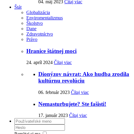
04. máj 2023
Čítaj viac
Štát
Globalizácia
Enviromentalizmus
Školstvo
Dane
Zdravotníctvo
Právo
Hranice štátnej moci
24. apríl 2024
Čítaj viac
Dionýzov návrat: Ako hudba zrodila
kultúrnu revolúciu
06. február 2023
Čítaj viac
Nemasturbujete? Ste fašisti!
17. január 2023
Čítaj viac
Pamätaj si ma