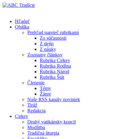
Hľadať
Obálka
Prehľad naprieč rubrikami
Zo súčasnosti
Z dejín
Z náuky
Zoznamy článkov
Rubrika Cirkev
Rubrika Rodina
Rubrika Národ
Rubrika Štát
Členenie
Témy
Žánre
Naše RSS kanály noviniek
Tiráž
Redakcia
Cirkev
Druhý vatikánsky koncil
Modlitba
Tradičná liturgia
Encykliky