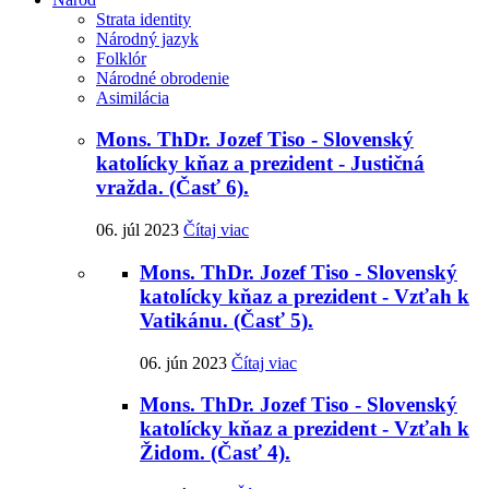
Strata identity
Národný jazyk
Folklór
Národné obrodenie
Asimilácia
Mons. ThDr. Jozef Tiso - Slovenský
katolícky kňaz a prezident - Justičná
vražda. (Časť 6).
06. júl 2023
Čítaj viac
Mons. ThDr. Jozef Tiso - Slovenský
katolícky kňaz a prezident - Vzťah k
Vatikánu. (Časť 5).
06. jún 2023
Čítaj viac
Mons. ThDr. Jozef Tiso - Slovenský
katolícky kňaz a prezident - Vzťah k
Židom. (Časť 4).