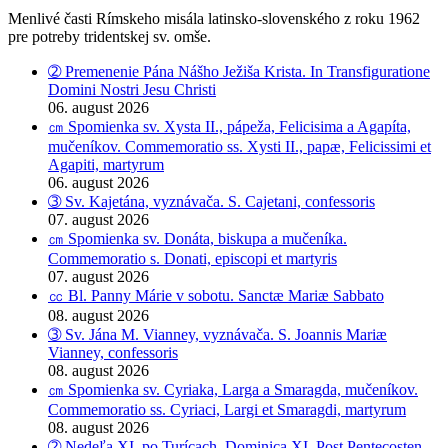
Menlivé časti Rímskeho misála latinsko-slovenského z roku 1962
pre potreby tridentskej sv. omše.
➁ Premenenie Pána Nášho Ježiša Krista. In Transfiguratione
Domini Nostri Jesu Christi
06. august 2026
㎝ Spomienka sv. Xysta II., pápeža, Felicisima a Agapíta,
mučeníkov. Commemoratio ss. Xysti II., papæ, Felicissimi et
Agapiti, martyrum
06. august 2026
➂ Sv. Kajetána, vyznávača. S. Cajetani, confessoris
07. august 2026
㎝ Spomienka sv. Donáta, biskupa a mučeníka.
Commemoratio s. Donati, episcopi et martyris
07. august 2026
㏄ Bl. Panny Márie v sobotu. Sanctæ Mariæ Sabbato
08. august 2026
➂ Sv. Jána M. Vianney, vyznávača. S. Joannis Mariæ
Vianney, confessoris
08. august 2026
㎝ Spomienka sv. Cyriaka, Larga a Smaragda, mučeníkov.
Commemoratio ss. Cyriaci, Largi et Smaragdi, martyrum
08. august 2026
➁ Nedeľa XI. po Turícach. Dominica XI. Post Pentecosten