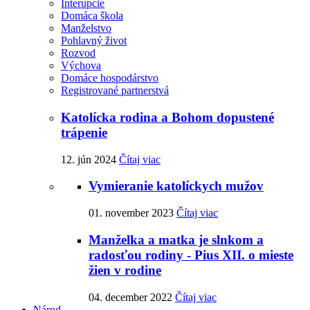
Interupcie
Domáca škola
Manželstvo
Pohlavný život
Rozvod
Výchova
Domáce hospodárstvo
Registrované partnerstvá
Katolícka rodina a Bohom dopustené
trápenie
12. jún 2024
Čítaj viac
Vymieranie katolíckych mužov
01. november 2023
Čítaj viac
Manželka a matka je slnkom a
radosťou rodiny - Pius XII. o mieste
žien v rodine
04. december 2022
Čítaj viac
Národ