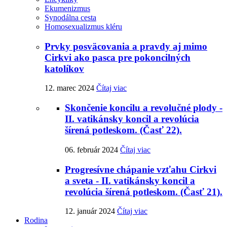
Ekumenizmus
Synodálna cesta
Homosexualizmus kléru
Prvky posväcovania a pravdy aj mimo
Cirkvi ako pasca pre pokoncilných
katolíkov
12. marec 2024
Čítaj viac
Skončenie koncilu a revolučné plody -
II. vatikánsky koncil a revolúcia
šírená potleskom. (Časť 22).
06. február 2024
Čítaj viac
Progresívne chápanie vzťahu Cirkvi
a sveta - II. vatikánsky koncil a
revolúcia šírená potleskom. (Časť 21).
12. január 2024
Čítaj viac
Rodina