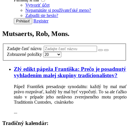
Vytvoriť účet
Nepamätáte si používateľské meno?
Zabudli ste heslo?
Register
Prihlásiť
Mutsaerts, Rob, Mons.
Zadajte časť názvu
Zobrazené položky
Zlý edikt pápeža Františka: Prečo je posadnutý
vyhladením malej skupiny tradicionalistov?
Pápež František presadzuje synodalitu: každý by mal mať
právo rozprávať, každý by mal byť vypočutý. To sa ale ťažko
stalo v prípade jeho nedávno zverejneného motu proprio
Traditionis Custodes, cisárskeho
...
Tradičný kalendár: