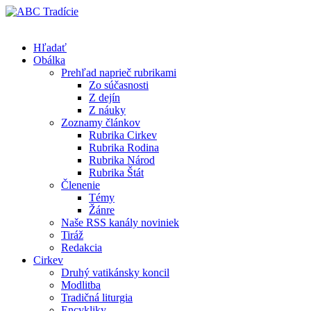
Hľadať
Obálka
Prehľad naprieč rubrikami
Zo súčasnosti
Z dejín
Z náuky
Zoznamy článkov
Rubrika Cirkev
Rubrika Rodina
Rubrika Národ
Rubrika Štát
Členenie
Témy
Žánre
Naše RSS kanály noviniek
Tiráž
Redakcia
Cirkev
Druhý vatikánsky koncil
Modlitba
Tradičná liturgia
Encykliky