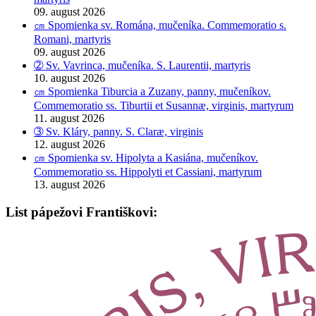
09. august 2026
㎝ Spomienka sv. Romána, mučeníka. Commemoratio s.
Romani, martyris
09. august 2026
➁ Sv. Vavrinca, mučeníka. S. Laurentii, martyris
10. august 2026
㎝ Spomienka Tiburcia a Zuzany, panny, mučeníkov.
Commemoratio ss. Tiburtii et Susannæ, virginis, martyrum
11. august 2026
➂ Sv. Kláry, panny. S. Claræ, virginis
12. august 2026
㎝ Spomienka sv. Hipolyta a Kasiána, mučeníkov.
Commemoratio ss. Hippolyti et Cassiani, martyrum
13. august 2026
List pápežovi Františkovi: