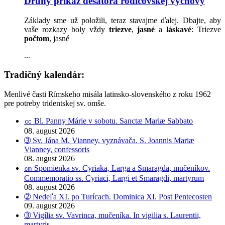
Druhý príkaz desatora rodičovskej výchovy
Základy sme už položili, teraz stavajme ďalej. Dbajte, aby
vaše rozkazy boly vždy
triezve
,
jasné
a
láskavé
: Triezve
počtom
, jasné
...
Tradičný kalendár:
Menlivé časti Rímskeho misála latinsko-slovenského z roku 1962
pre potreby tridentskej sv. omše.
㏄ Bl. Panny Márie v sobotu. Sanctæ Mariæ Sabbato
08. august 2026
➂ Sv. Jána M. Vianney, vyznávača. S. Joannis Mariæ
Vianney, confessoris
08. august 2026
㎝ Spomienka sv. Cyriaka, Larga a Smaragda, mučeníkov.
Commemoratio ss. Cyriaci, Largi et Smaragdi, martyrum
08. august 2026
➁ Nedeľa XI. po Turícach. Dominica XI. Post Pentecosten
09. august 2026
➂ Vigília sv. Vavrinca, mučeníka. In vigilia s. Laurentii,
martyris