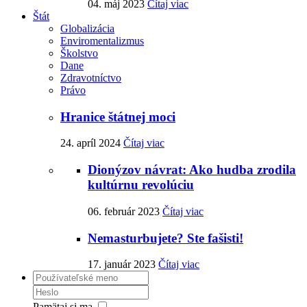
04. máj 2023
Čítaj viac
Štát
Globalizácia
Enviromentalizmus
Školstvo
Dane
Zdravotníctvo
Právo
Hranice štátnej moci
24. apríl 2024
Čítaj viac
Dionýzov návrat: Ako hudba zrodila
kultúrnu revolúciu
06. február 2023
Čítaj viac
Nemasturbujete? Ste fašisti!
17. január 2023
Čítaj viac
Pamätaj si ma