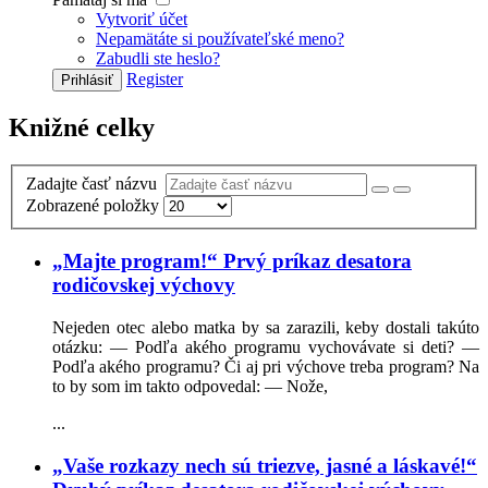
Vytvoriť účet
Nepamätáte si používateľské meno?
Zabudli ste heslo?
Register
Prihlásiť
Knižné celky
Zadajte časť názvu
Zobrazené položky
„Majte program!“ Prvý príkaz desatora
rodičovskej výchovy
Nejeden otec alebo matka by sa zarazili, keby dostali takúto
otázku: — Podľa akého programu vychovávate si deti? —
Podľa akého programu? Či aj pri výchove treba program? Na
to by som im takto odpovedal: — Nože,
...
„Vaše rozkazy nech sú triezve, jasné a láskavé!“