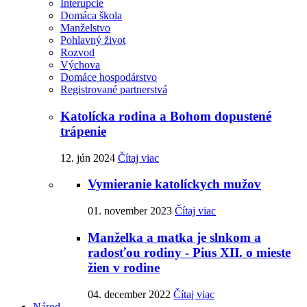
Interupcie
Domáca škola
Manželstvo
Pohlavný život
Rozvod
Výchova
Domáce hospodárstvo
Registrované partnerstvá
Katolícka rodina a Bohom dopustené
trápenie
12. jún 2024
Čítaj viac
Vymieranie katolíckych mužov
01. november 2023
Čítaj viac
Manželka a matka je slnkom a
radosťou rodiny - Pius XII. o mieste
žien v rodine
04. december 2022
Čítaj viac
Národ