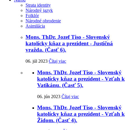
Strata identity
Národný jazyk
Folklór
Národné obrodenie
Asimilácia
Mons. ThDr. Jozef Tiso - Slovenský
katolícky kňaz a prezident - Justičná
vražda. (Časť 6).
06. júl 2023
Čítaj viac
Mons. ThDr. Jozef Tiso - Slovenský
katolícky kňaz a prezident - Vzťah k
Vatikánu. (Časť 5).
06. jún 2023
Čítaj viac
Mons. ThDr. Jozef Tiso - Slovenský
katolícky kňaz a prezident - Vzťah k
Židom. (Časť 4).