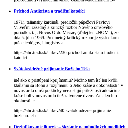
Príchod Antikrista a tradiční katolíci
1971), taliansky kardinál, predložili pápežovi Pavlovi
VI.veľmi zásadný a kritický rozbor Nového omšového
poriadku, t. j. Novus Ordo Missae, (ďalej len „NOM“), zo
dňa 5. júna 1969. Predmetný kritický rozbor je výsledkom
práce teológov, liturgistov a...
https://abc.tradi.sk/cirkev/236-prichod-antikrista-a-tradicni-
katolici
Svätokrádežné prijímanie Božieho Tela
iné ako o pristúpení kprijímaniu? Možno tam ísť len kvôli
klaňaniu sa Bohu a rozjímaniu o Jeho kráse a dokonalosti? V
novus ordo omši prakticky neexistujú príležitosti adoráciu a
kráse boli v novus ordo tiež zatvorené dvere. Za takýchto
okolností je...
https://abc.tradi.sk/cirkev/40-svatokradezne-prijimanie-
bozieho-tela
Dezinfikovanie liturgie – škrtanie nepohodlných modlitieb