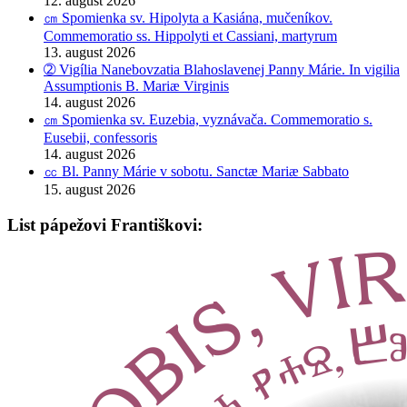
12. august 2026
㎝ Spomienka sv. Hipolyta a Kasiána, mučeníkov.
Commemoratio ss. Hippolyti et Cassiani, martyrum
13. august 2026
➁ Vigília Nanebovzatia Blahoslavenej Panny Márie. In vigilia
Assumptionis B. Mariæ Virginis
14. august 2026
㎝ Spomienka sv. Euzebia, vyznávača. Commemoratio s.
Eusebii, confessoris
14. august 2026
㏄ Bl. Panny Márie v sobotu. Sanctæ Mariæ Sabbato
15. august 2026
List pápežovi Františkovi: