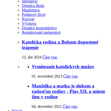
Interupcie
Domáca škola
Manželstvo
Pohlavný život
Rozvod
Výchova
Domáce hospodárstvo
Registrované partnerstvá
Katolícka rodina a Bohom dopustené
trápenie
12. jún 2024
Čítaj viac
Vymieranie katolíckych mužov
01. november 2023
Čítaj viac
Manželka a matka je slnkom a
radosťou rodiny - Pius XII. o mieste
žien v rodine
04. december 2022
Čítaj viac
Národ