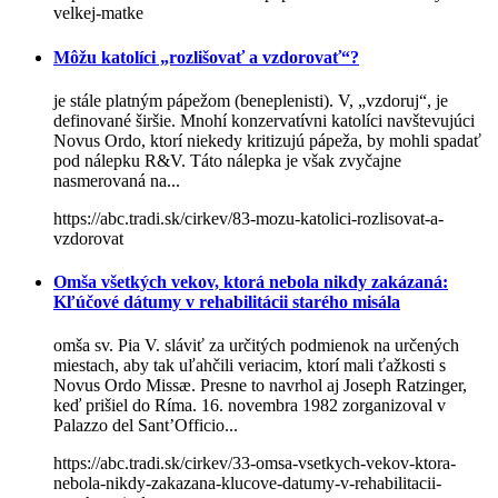
velkej-matke
Môžu katolíci „rozlišovať a vzdorovať“?
je stále platným pápežom (beneplenisti). V, „vzdoruj“, je
definované širšie. Mnohí konzervatívni katolíci navštevujúci
Novus Ordo, ktorí niekedy kritizujú pápeža, by mohli spadať
pod nálepku R&V. Táto nálepka je však zvyčajne
nasmerovaná na...
https://abc.tradi.sk/cirkev/83-mozu-katolici-rozlisovat-a-
vzdorovat
Omša všetkých vekov, ktorá nebola nikdy zakázaná:
Kľúčové dátumy v rehabilitácii starého misála
omša sv. Pia V. sláviť za určitých podmienok na určených
miestach, aby tak uľahčili veriacim, ktorí mali ťažkosti s
Novus Ordo Missæ. Presne to navrhol aj Joseph Ratzinger,
keď prišiel do Ríma. 16. novembra 1982 zorganizoval v
Palazzo del Sant’Officio...
https://abc.tradi.sk/cirkev/33-omsa-vsetkych-vekov-ktora-
nebola-nikdy-zakazana-klucove-datumy-v-rehabilitacii-