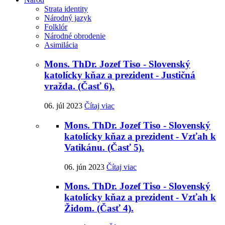
Strata identity
Národný jazyk
Folklór
Národné obrodenie
Asimilácia
Mons. ThDr. Jozef Tiso - Slovenský
katolícky kňaz a prezident - Justičná
vražda. (Časť 6).
06. júl 2023
Čítaj viac
Mons. ThDr. Jozef Tiso - Slovenský
katolícky kňaz a prezident - Vzťah k
Vatikánu. (Časť 5).
06. jún 2023
Čítaj viac
Mons. ThDr. Jozef Tiso - Slovenský
katolícky kňaz a prezident - Vzťah k
Židom. (Časť 4).