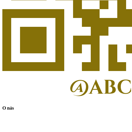
O nás
Portál ABC Tradície je pokračovaním práce dobrovoľníkov
pôsobiacich v minulosti na stránkach Sacrum Imperium a Dielňa
svätého Jozefa. Našou snahou je vytvoriť čo najširší priestor pre