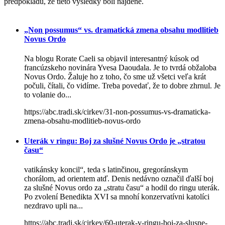
predpokladu, že tieto výsledky boli nájdené.
„Non possumus“ vs. dramatická zmena obsahu modlitieb
Novus Ordo
Na blogu Rorate Caeli sa objavil interesantný kúsok od
francúzskeho novinára Yvesa Daoudala. Je to tvrdá obžaloba
Novus Ordo. Žaluje ho z toho, čo sme už všetci veľa krát
počuli, čítali, čo vidíme. Treba povedať, že to dobre zhrnul. Je
to volanie do...
https://abc.tradi.sk/cirkev/31-non-possumus-vs-dramaticka-
zmena-obsahu-modlitieb-novus-ordo
Uterák v ringu: Boj za slušné Novus Ordo je „stratou
času“
vatikánsky koncil“, teda s latinčinou, gregoránskym
chorálom, ad orientem atď. Denis nedávno označil ďalší boj
za slušné Novus ordo za „stratu času“ a hodil do ringu uterák.
Po zvolení Benedikta XVI sa mnohí konzervatívni katolíci
nezdravo upli na...
https://abc.tradi.sk/cirkev/60-uterak-v-ringu-boj-za-slusne-