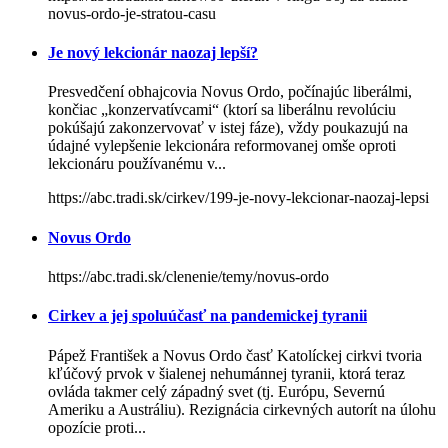
novus-ordo-je-stratou-casu
Je nový lekcionár naozaj lepší?
Presvedčení obhajcovia Novus Ordo, počínajúc liberálmi,
končiac „konzervatívcami“ (ktorí sa liberálnu revolúciu
pokúšajú zakonzervovať v istej fáze), vždy poukazujú na
údajné vylepšenie lekcionára reformovanej omše oproti
lekcionáru používanému v...
https://abc.tradi.sk/cirkev/199-je-novy-lekcionar-naozaj-lepsi
Novus Ordo
https://abc.tradi.sk/clenenie/temy/novus-ordo
Cirkev a jej spoluúčasť na pandemickej tyranii
Pápež František a Novus Ordo časť Katolíckej cirkvi tvoria
kľúčový prvok v šialenej nehumánnej tyranii, ktorá teraz
ovláda takmer celý západný svet (tj. Európu, Severnú
Ameriku a Austráliu). Rezignácia cirkevných autorít na úlohu
opozície proti...