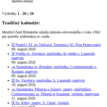
stareho-misala
Výsledky
1
-
20
z
20
Tradičný kalendár:
Menlivé časti Rímskeho misála latinsko-slovenského z roku 1962
pre potreby tridentskej sv. omše.
➁ Nedeľa XI. po Turícach. Dominica XI. Post Pentecosten
09. august 2026
➂ Vigília sv. Vavrinca, mučeníka. In vigilia s. Laurentii,
martyris
09. august 2026
㎝ Spomienka sv. Romána, mučeníka. Commemoratio s.
Romani, martyris
09. august 2026
➁ Sv. Vavrinca, mučeníka. S. Laurentii, martyris
10. august 2026
㎝ Spomienka Tiburcia a Zuzany, panny, mučeníkov.
Commemoratio ss. Tiburtii et Susannæ, virginis, martyrum
11. august 2026
➂ Sv. Kláry, panny. S. Claræ, virginis