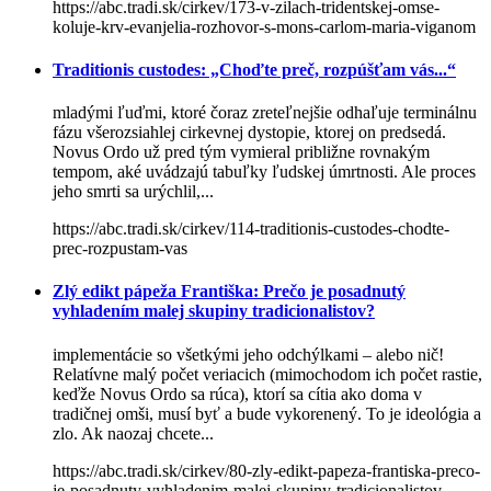
https://abc.tradi.sk/cirkev/173-v-zilach-tridentskej-omse-
koluje-krv-evanjelia-rozhovor-s-mons-carlom-maria-viganom
Traditionis custodes: „Choďte preč, rozpúšťam vás...“
mladými ľuďmi, ktoré čoraz zreteľnejšie odhaľuje terminálnu
fázu všerozsiahlej cirkevnej dystopie, ktorej on predsedá.
Novus Ordo už pred tým vymieral približne rovnakým
tempom, aké uvádzajú tabuľky ľudskej úmrtnosti. Ale proces
jeho smrti sa urýchlil,...
https://abc.tradi.sk/cirkev/114-traditionis-custodes-chodte-
prec-rozpustam-vas
Zlý edikt pápeža Františka: Prečo je posadnutý
vyhladením malej skupiny tradicionalistov?
implementácie so všetkými jeho odchýlkami – alebo nič!
Relatívne malý počet veriacich (mimochodom ich počet rastie,
keďže Novus Ordo sa rúca), ktorí sa cítia ako doma v
tradičnej omši, musí byť a bude vykorenený. To je ideológia a
zlo. Ak naozaj chcete...
https://abc.tradi.sk/cirkev/80-zly-edikt-papeza-frantiska-preco-
je-posadnuty-vyhladenim-malej-skupiny-tradicionalistov