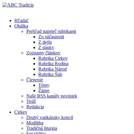
Hľadať
Obálka
Prehľad naprieč rubrikami
Zo súčasnosti
Z dejín
Z náuky
Zoznamy článkov
Rubrika Cirkev
Rubrika Rodina
Rubrika Národ
Rubrika Štát
Členenie
Témy
Žánre
Naše RSS kanály noviniek
Tiráž
Redakcia
Cirkev
Druhý vatikánsky koncil
Modlitba
Tradičná liturgia
Encykliky