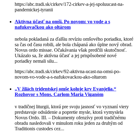
https://abc.tradi.sk/cirkev/172-cirkev-a-jej-spoluucast-na-
pandemickej-tyranii
Aktívna účasť na omši. Po novom: vo vode a s
nafukovačkou ako oltárom
nebola pokladaná za ďalšiu revíziu omšového poriadku, ktoré
sa čas od času robili, ale bola chápaná ako úplne nový obrad.
Novus ordo missae. Očakávania však predčili skutočnosť.
Ukázalo sa, že aktívna účasť a jej prispôsobené nové
poriadky nemali silu...
https://abc.tradi.sk/cirkev/92-aktivna-ucast-na-omsi-po-
novom-vo-vode-a-s-nafukovackou-ako-oltarom
„V žilách tridentskej omše koluje krv Evanjelia.“
Rozhovor s Mons. Carlom Maria Viganòm
v tradičnej liturgii, ktorá pre svoju jasnosť vo vyznaní viery
predstavuje odsúdenie a popretie mysle, ktorá vymyslela
Novus Ordo. III. – Dokumenty ofenzívy proti tradičnému
obradu nasledovali v minulom roku jeden za druhým od
Traditionis custodes cez...