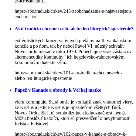
(Sacrosanctum...
https://abc.tradi.sk/cirkev/243-zaobchadzanie-s-najsvaetejsou-
eucharistiou
Akú tradíciu chceme: celú, alebo len liturgické spestrenie?
extrémistických konzervatívnych prelátov na II. vatikánskom
koncile a po ňom, tak by nebol Pavol VI. nútený schváliť
Novus ordo missae v roku 1970. Ponechajme však zástancov
„hermeneutiky kontinuity“ ich hegelovsko-rahnerovským
krkolomným dialektickým...
https://abc.tradi.sk/cirkev/101-aku-tradiciu-chceme-celu-
alebo-len-liturgicke-spestrenie
Pápež v Kanade a obrady k Veľkej matke
vieru korumpuje. Stará omša je vonkajší znak vnútornej viery,
že Kristus a jedine Kristus je Spasiteľom všetkých ľudí.
Novus Ordo, žiaľ, tú symbolizujúcu jednoznačnosť nemá.
Môžu hoslúžiť katolíci, ktorí sú presvedčení o nevyhnutnosti
Krista a Kristovej...
https://abc.tradi.sk/cirkev/102-papez-v-kanade-a-obrady-k-