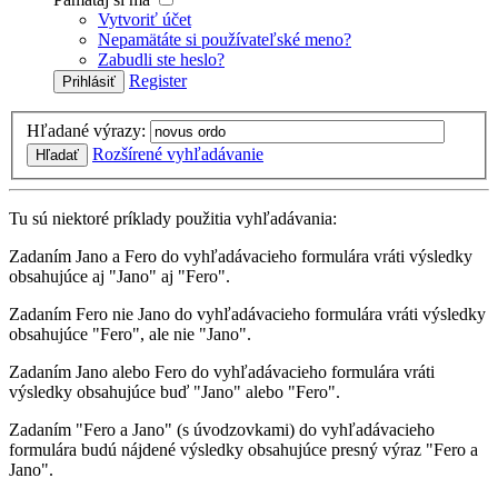
Vytvoriť účet
Nepamätáte si používateľské meno?
Zabudli ste heslo?
Register
Prihlásiť
Hľadané výrazy:
Rozšírené vyhľadávanie
Hľadať
Tu sú niektoré príklady použitia vyhľadávania:
Zadaním
Jano a Fero
do vyhľadávacieho formulára vráti výsledky
obsahujúce aj "Jano" aj "Fero".
Zadaním
Fero nie Jano
do vyhľadávacieho formulára vráti výsledky
obsahujúce "Fero", ale nie "Jano".
Zadaním
Jano alebo Fero
do vyhľadávacieho formulára vráti
výsledky obsahujúce buď "Jano" alebo "Fero".
Zadaním
"Fero a Jano"
(s úvodzovkami) do vyhľadávacieho
formulára budú nájdené výsledky obsahujúce presný výraz "Fero a
Jano".