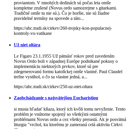
proviantom. V mnohých dedinách sú počas leta omše
kompletne zrušené (Novus ordo samozrejme s gitarkami.
Tradičné omše tu nie sú.). Čo je horšie, nie sú žiadne
pravidelné termíny na spovede a táto...
https://abc.tradi.sk/cirkev/260-trojsky-kon-populacnej-
kontroly-vo-vatikane
Už niet oltára
Le Figaro 23.1.1955 Už pätnásť rokov pred zavedením
Novus Ordo boli v západnej Európe podnikané pokusy o
implementáciu niektorých prvkov, ktoré sú pre
zdegenerovanú formu katolíckej omše vlastné. Paul Claudel
trefne vystihol, o čo sa vlastne jedná, a...
https://abc.tradi.sk/cirkev/250-uz-niet-oltara
Zaobchádzanie s najsvätejšou Eucharistiou
si musia hľadať kňaza, ktorý ich kvôli tomu nevyženie. Tento
problém je vnútorne spojený so všetkými ostatnými
problémami Novus ordo a cez všetky prerastá. Ak je posvätná
liturgia "vrchol, ku ktorému je zameraná celá aktivita Cirkvi