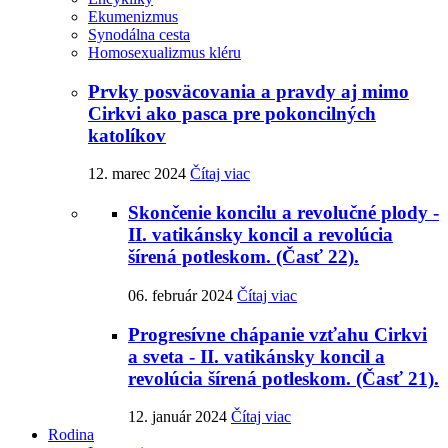
Ekumenizmus
Synodálna cesta
Homosexualizmus kléru
Prvky posväcovania a pravdy aj mimo
Cirkvi ako pasca pre pokoncilných
katolíkov
12. marec 2024
Čítaj viac
Skončenie koncilu a revolučné plody -
II. vatikánsky koncil a revolúcia
šírená potleskom. (Časť 22).
06. február 2024
Čítaj viac
Progresívne chápanie vzťahu Cirkvi
a sveta - II. vatikánsky koncil a
revolúcia šírená potleskom. (Časť 21).
12. január 2024
Čítaj viac
Rodina