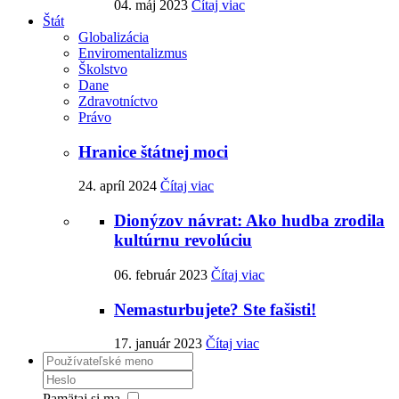
04. máj 2023
Čítaj viac
Štát
Globalizácia
Enviromentalizmus
Školstvo
Dane
Zdravotníctvo
Právo
Hranice štátnej moci
24. apríl 2024
Čítaj viac
Dionýzov návrat: Ako hudba zrodila
kultúrnu revolúciu
06. február 2023
Čítaj viac
Nemasturbujete? Ste fašisti!
17. január 2023
Čítaj viac
Pamätaj si ma